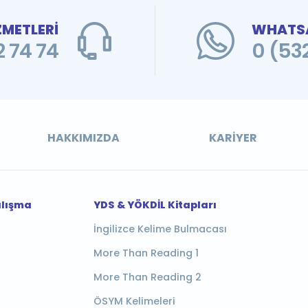
ZMETLERİ
WHATSA
 74 74
0 (53
HAKKIMIZDA
KARIYER
alışma
YDS & YÖKDİL Kitapları
İngilizce Kelime Bulmacası
More Than Reading 1
More Than Reading 2
ÖSYM Kelimeleri