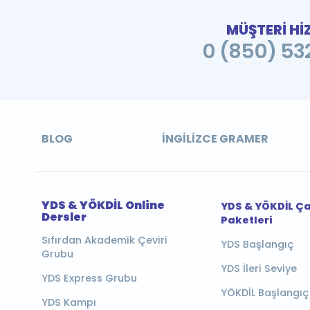
MÜŞTERİ Hİ
0 (850) 532
BLOG
İNGILIZCE GRAMER
YDS & YÖKDİL Online
YDS & YÖKDİL Ç
Dersler
Paketleri
Sıfırdan Akademik Çeviri
YDS Başlangıç
Grubu
YDS İleri Seviye
YDS Express Grubu
YÖKDİL Başlangıç
YDS Kampı