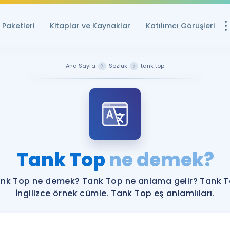
Paketleri
Kitaplar ve Kaynaklar
Katılımcı Görüşleri
Ücretsiz Kayna
Ana Sayfa
Sözlük
tank top
YDS ve YÖKDİL içi
Sözlük
İngilizce Sınavları
Puan Hesapla
Tank Top
ne demek?
YDS ve YÖKDİL P
Remz
Rehberlik Aracı
nk Top ne demek? Tank Top ne anlama gelir? Tank 
YDS ve YÖKDİL'e H
İngilizce örnek cümle. Tank Top eş anlamlıları.
ÖSYM Sınav Ta
Tüm ÖSYM Sınavl