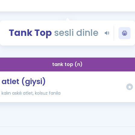
Kampanyalar
Eğitim ve Kitaplar
Blog
Tank Top
sesli dinle
YDS - YÖKDİL Tüm S
İngilizce Gram
İngilizce Gramer
tank top (n)
atlet (giysi)
kalın askılı atlet, kolsuz fanila