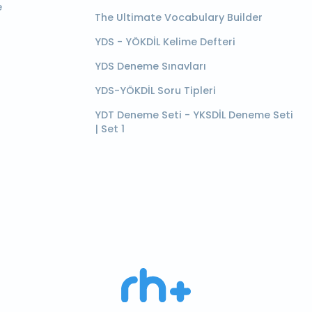
e
The Ultimate Vocabulary Builder
YDS - YÖKDİL Kelime Defteri
YDS Deneme Sınavları
YDS-YÖKDİL Soru Tipleri
YDT Deneme Seti - YKSDİL Deneme Seti
| Set 1