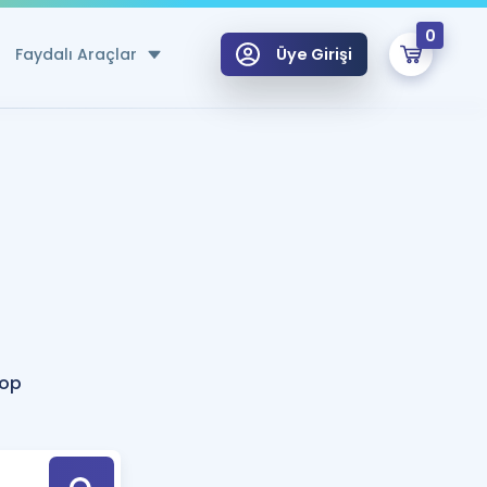
0
Faydalı Araçlar
Üye Girişi
klar
n Ücretsiz Kaynaklar
 için Özel Sözlük
Sepetin Şu An Boş.
ma
uan Hesaplama Aracı
i Hoca ile seni sınava hazırlayacak onlarca eğitim seni bekliyor!
Şifremi Hatırlamıyorum
GİRİŞ YAP
Top
azırlananlar için Öneriler
kvimi
ÜYE DEĞİLİM
arı Tek Takvimde