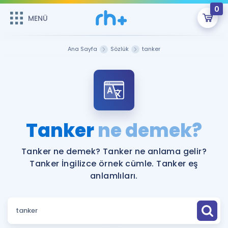
0
MENÜ
MENÜ
Üye Girişi
Ana Sayfa
Sözlük
tanker
Online Dersler
Sepetin Şu An Boş.
Çalışma Paketleri
Remzi Hoca ile seni sınava hazırlayacak onlarca eğitim seni
bekliyor!
Kitaplar ve Kaynaklar
GİRİŞ YAP
Tanker
ne demek?
Katılımcı Görüşleri
Şifremi Hatırlamıyorum
Tanker ne demek? Tanker ne anlama gelir?
Tanker İngilizce örnek cümle. Tanker eş
ÜYE DEĞİLİM
Faydalı Araçlar
anlamlıları.
Ücretsiz Kaynaklar
Blog
İngilizce Gramer
Hakkımızda
Kariyer
Sözlük
Soru & Cevap
İletişim