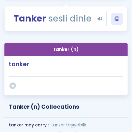
Puan Hesaplama
Tanker
sesli dinle
Rehberlik Aracı
ÖSYM Sınav Takvimi
Kampanyalar
tanker (n)
Blog
tanker
İngilizce Gramer
Tanker (n) Collocations
tanker may carry :
tanker taşıyabilir