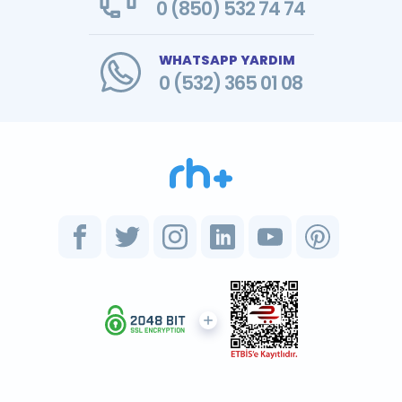
0 (850) 532 74 74
WHATSAPP YARDIM
0 (532) 365 01 08