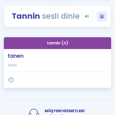
Puan Hesaplama
Tannin
sesli dinle
Rehberlik Aracı
ÖSYM Sınav Takvimi
Kampanyalar
tannin (n)
Blog
tanen
İngilizce Gramer
tanin
MÜŞTERİ HİZMETLERİ