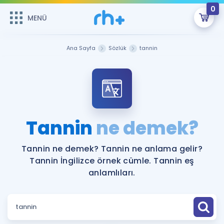
0
MENÜ
MENÜ
Üye Girişi
Ana Sayfa
Sözlük
tannin
Online Dersler
Sepetin Şu An Boş.
Çalışma Paketleri
Remzi Hoca ile seni sınava hazırlayacak onlarca eğitim seni
bekliyor!
Kitaplar ve Kaynaklar
GİRİŞ YAP
Tannin
ne demek?
Katılımcı Görüşleri
Şifremi Hatırlamıyorum
Tannin ne demek? Tannin ne anlama gelir?
Tannin İngilizce örnek cümle. Tannin eş
ÜYE DEĞİLİM
Faydalı Araçlar
anlamlıları.
Ücretsiz Kaynaklar
Blog
İngilizce Gramer
Hakkımızda
Kariyer
Sözlük
Soru & Cevap
İletişim