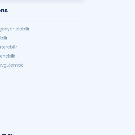
ons
çeriyor olabilir
ilir
terebilir
enebilir
 uygulamak