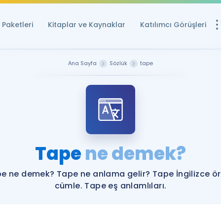
Paketleri
Kitaplar ve Kaynaklar
Katılımcı Görüşleri
Ücretsiz Kayna
Ana Sayfa
Sözlük
tape
YDS ve YÖKDİL içi
Sözlük
İngilizce Sınavları
Puan Hesapla
Tape
ne demek?
YDS ve YÖKDİL P
Remz
Rehberlik Aracı
e ne demek? Tape ne anlama gelir? Tape İngilizce ö
YDS ve YÖKDİL'e H
cümle. Tape eş anlamlıları.
ÖSYM Sınav Ta
Tüm ÖSYM Sınavl