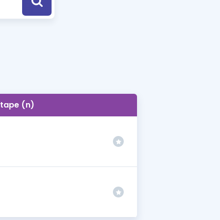
a Özel Fırsatlar
ınavlarla İlgili Haberler
er
 ve Konu Anlatımı
tape (n)