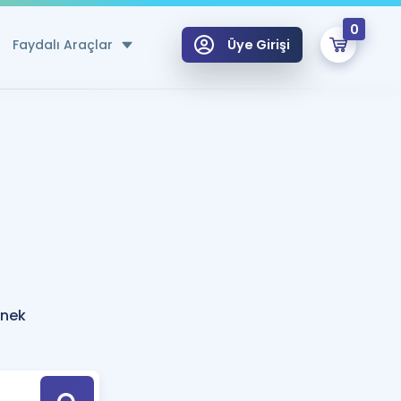
0
Faydalı Araçlar
Üye Girişi
klar
n Ücretsiz Kaynaklar
 için Özel Sözlük
Sepetin Şu An Boş.
ma
uan Hesaplama Aracı
i Hoca ile seni sınava hazırlayacak onlarca eğitim seni bekliyor!
Şifremi Hatırlamıyorum
GİRİŞ YAP
rnek
azırlananlar için Öneriler
kvimi
ÜYE DEĞİLİM
arı Tek Takvimde