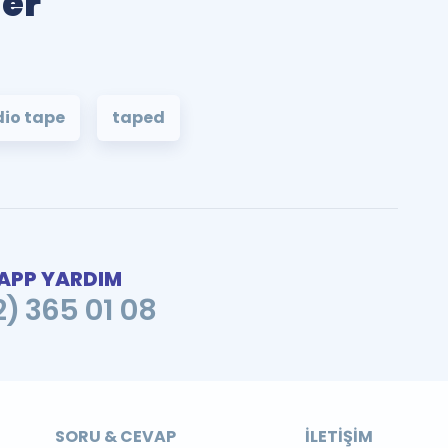
ler
dio tape
taped
PP YARDIM
2) 365 01 08
SORU & CEVAP
İLETIŞIM