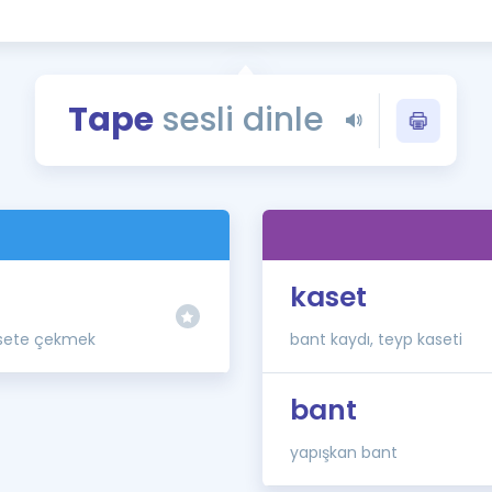
Kampanyalar
Eğitim ve Kitaplar
Blog
Tape
sesli dinle
YDS - YÖKDİL Tüm S
İngilizce Gram
İngilizce Gramer
kaset
sete çekmek
bant kaydı, teyp kaseti
bant
yapışkan bant