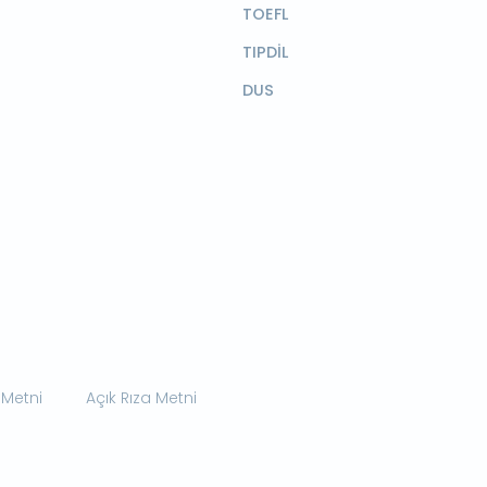
TOEFL
TIPDİL
DUS
 Metni
Açık Rıza Metni