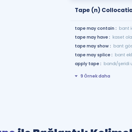
Tape (n) Collocati
tape may contain :
bant i
tape may have :
kaset olab
tape may show :
bant gös
tape may splice :
bant ekl
apply tape :
bandı/şeridi
9 Örnek daha