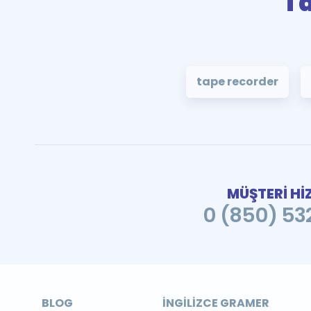
T
tape recorder
MÜŞTERİ Hİ
0 (850) 532
BLOG
İNGILIZCE GRAMER