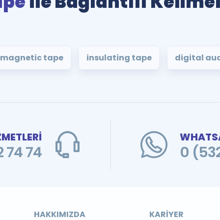
ape
ile Bağlantılı Kelime
magnetic tape
insulating tape
digital au
ZMETLERİ
WHATSA
 74 74
0 (53
HAKKIMIZDA
KARIYER