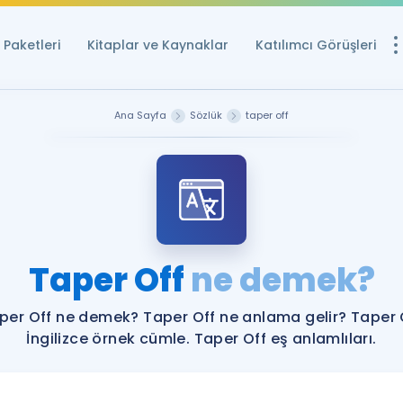
Paketleri
Kitaplar ve Kaynaklar
Katılımcı Görüşleri
Ücretsiz Kayna
Ana Sayfa
Sözlük
taper off
YDS ve YÖKDİL içi
Sözlük
İngilizce Sınavları
Puan Hesapla
Taper Off
ne demek?
YDS ve YÖKDİL P
Remz
Rehberlik Aracı
per Off ne demek? Taper Off ne anlama gelir? Taper 
YDS ve YÖKDİL'e H
İngilizce örnek cümle. Taper Off eş anlamlıları.
ÖSYM Sınav Ta
Tüm ÖSYM Sınavl