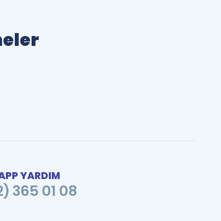
meler
PP YARDIM
2) 365 01 08