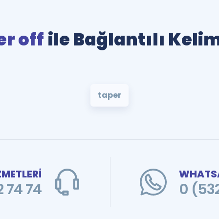
r off
ile Bağlantılı Keli
taper
ZMETLERİ
WHATSA
 74 74
0 (53