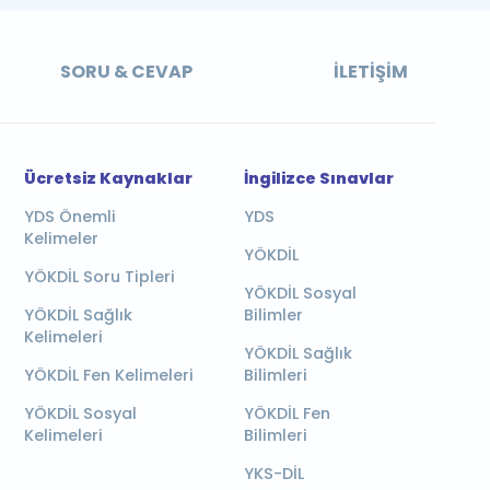
SORU & CEVAP
İLETIŞIM
Ücretsiz Kaynaklar
İngilizce Sınavlar
YDS Önemli
YDS
Kelimeler
YÖKDİL
YÖKDİL Soru Tipleri
YÖKDİL Sosyal
YÖKDİL Sağlık
Bilimler
Kelimeleri
YÖKDİL Sağlık
YÖKDİL Fen Kelimeleri
Bilimleri
YÖKDİL Sosyal
YÖKDİL Fen
Kelimeleri
Bilimleri
YKS-DİL