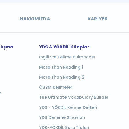
HAKKIMIZDA
KARIYER
alışma
YDS & YÖKDİL Kitapları
İngilizce Kelime Bulmacası
More Than Reading 1
More Than Reading 2
ÖSYM Kelimeleri
e
The Ultimate Vocabulary Builder
YDS - YÖKDİL Kelime Defteri
YDS Deneme Sınavları
YDS-YÖKDİL Soru Tipleri