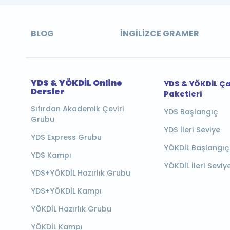
BLOG
İNGILIZCE GRAMER
YDS & YÖKDİL Online
YDS & YÖKDİL Ç
Dersler
Paketleri
Sıfırdan Akademik Çeviri
YDS Başlangıç
Grubu
YDS İleri Seviye
YDS Express Grubu
YÖKDİL Başlangıç
YDS Kampı
YÖKDİL İleri Seviy
YDS+YÖKDİL Hazırlık Grubu
YDS+YÖKDİL Kampı
YÖKDİL Hazırlık Grubu
YÖKDİL Kampı