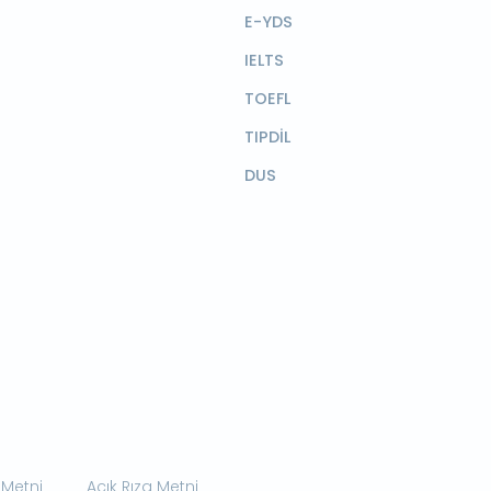
E-YDS
IELTS
TOEFL
TIPDİL
DUS
 Metni
Açık Rıza Metni