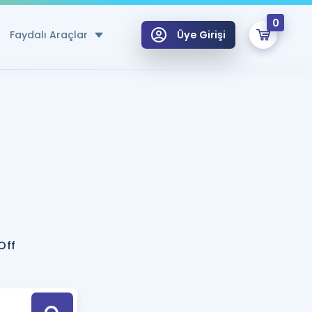
0
Faydalı Araçlar
Üye Girişi
klar
n Ücretsiz Kaynaklar
 için Özel Sözlük
Sepetin Şu An Boş.
ma
uan Hesaplama Aracı
i Hoca ile seni sınava hazırlayacak onlarca eğitim seni bekliyor!
Şifremi Hatırlamıyorum
GİRİŞ YAP
Off
azırlananlar için Öneriler
kvimi
ÜYE DEĞİLİM
arı Tek Takvimde