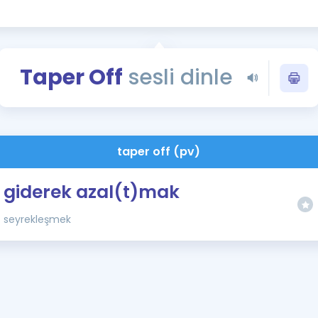
Kampanyalar
Eğitim ve Kitaplar
Blog
Taper Off
sesli dinle
YDS - YÖKDİL Tüm S
İngilizce Gram
İngilizce Gramer
taper off (pv)
giderek azal(t)mak
seyrekleşmek