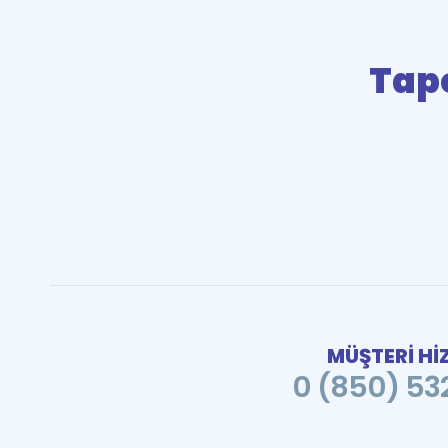
Tape
MÜŞTERİ Hİ
0 (850) 532