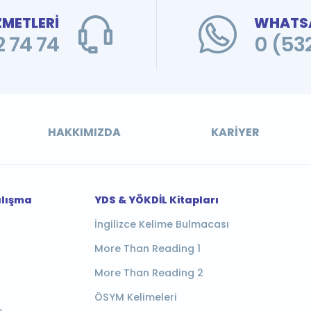
ZMETLERİ
WHATSA
 74 74
0 (53
HAKKIMIZDA
KARIYER
alışma
YDS & YÖKDİL Kitapları
İngilizce Kelime Bulmacası
More Than Reading 1
More Than Reading 2
ÖSYM Kelimeleri