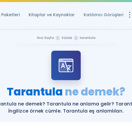
Paketleri
Kitaplar ve Kaynaklar
Katılımcı Görüşleri
Ücretsiz Kayna
Ana Sayfa
Sözlük
tarantula
YDS ve YÖKDİL içi
Sözlük
İngilizce Sınavları
Puan Hesapla
Tarantula
ne demek?
YDS ve YÖKDİL P
Remz
Rehberlik Aracı
antula ne demek? Tarantula ne anlama gelir? Taran
YDS ve YÖKDİL'e H
İngilizce örnek cümle. Tarantula eş anlamlıları.
ÖSYM Sınav Ta
Tüm ÖSYM Sınavl