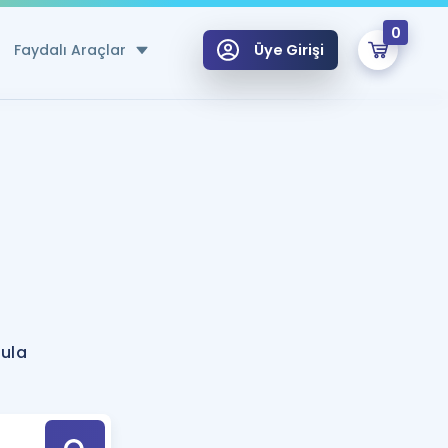
0
Faydalı Araçlar
Üye Girişi
klar
n Ücretsiz Kaynaklar
 için Özel Sözlük
Sepetin Şu An Boş.
ma
uan Hesaplama Aracı
i Hoca ile seni sınava hazırlayacak onlarca eğitim seni bekliyor!
Şifremi Hatırlamıyorum
GİRİŞ YAP
tula
azırlananlar için Öneriler
kvimi
ÜYE DEĞİLİM
arı Tek Takvimde