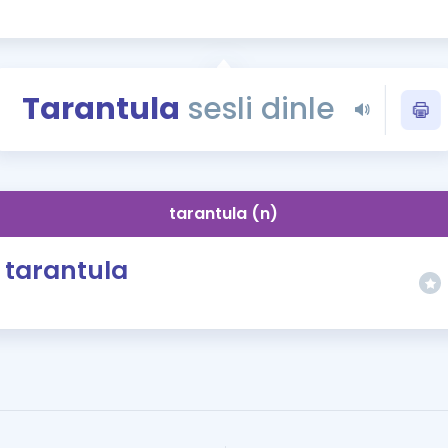
Kampanyalar
Eğitim ve Kitaplar
Blog
Tarantula
sesli dinle
YDS - YÖKDİL Tüm S
İngilizce Gram
İngilizce Gramer
tarantula (n)
tarantula