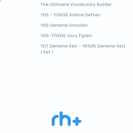
e
The Ultimate Vocabulary Builder
YDS - YÖKDİL Kelime Defteri
YDS Deneme Sınavları
YDS-YÖKDİL Soru Tipleri
YDT Deneme Seti - YKSDİL Deneme Seti
| Set 1