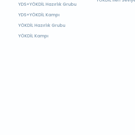
YÖKDİL İleri Seviy
YDS+YÖKDİL Hazırlık Grubu
YDS+YÖKDİL Kampı
YÖKDİL Hazırlık Grubu
YÖKDİL Kampı