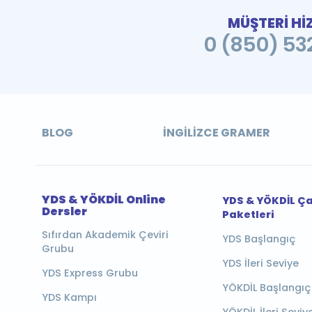
MÜŞTERİ Hİ
0 (850) 532
BLOG
İNGILIZCE GRAMER
YDS & YÖKDİL Online
YDS & YÖKDİL Ç
Dersler
Paketleri
Sıfırdan Akademik Çeviri
YDS Başlangıç
Grubu
YDS İleri Seviye
YDS Express Grubu
YÖKDİL Başlangıç
YDS Kampı