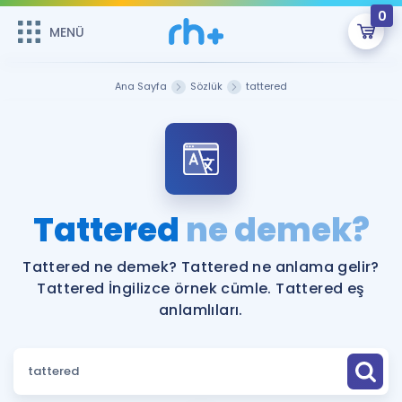
0
MENÜ
MENÜ
Üye Girişi
Ana Sayfa
Sözlük
tattered
Online Dersler
Sepetin Şu An Boş.
Çalışma Paketleri
Remzi Hoca ile seni sınava hazırlayacak onlarca eğitim seni
bekliyor!
Kitaplar ve Kaynaklar
GİRİŞ YAP
Tattered
ne demek?
Katılımcı Görüşleri
Şifremi Hatırlamıyorum
Tattered ne demek? Tattered ne anlama gelir?
Tattered İngilizce örnek cümle. Tattered eş
ÜYE DEĞİLİM
Faydalı Araçlar
anlamlıları.
Ücretsiz Kaynaklar
Blog
İngilizce Gramer
Hakkımızda
Kariyer
Sözlük
Soru & Cevap
İletişim