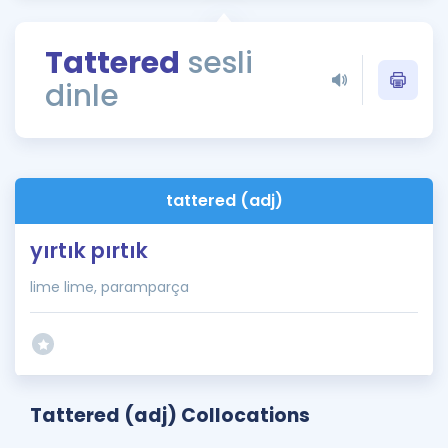
Puan Hesaplama
Tattered
sesli
Rehberlik Aracı
dinle
ÖSYM Sınav Takvimi
Kampanyalar
Blog
tattered (adj)
İngilizce Gramer
yırtık pırtık
lime lime, paramparça
Tattered (adj) Collocations