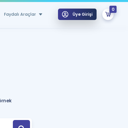
0
Faydalı Araçlar
Üye Girişi
klar
n Ücretsiz Kaynaklar
 için Özel Sözlük
Sepetin Şu An Boş.
ma
uan Hesaplama Aracı
i Hoca ile seni sınava hazırlayacak onlarca eğitim seni bekliyor!
Şifremi Hatırlamıyorum
GİRİŞ YAP
örnek
azırlananlar için Öneriler
kvimi
ÜYE DEĞİLİM
arı Tek Takvimde