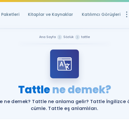
Paketleri
Kitaplar ve Kaynaklar
Katılımcı Görüşleri
Ücretsiz Kayna
Ana Sayfa
Sözlük
tattle
YDS ve YÖKDİL içi
Sözlük
İngilizce Sınavları
Puan Hesapla
Tattle
ne demek?
YDS ve YÖKDİL P
Remz
Rehberlik Aracı
le ne demek? Tattle ne anlama gelir? Tattle İngilizce 
YDS ve YÖKDİL'e H
cümle. Tattle eş anlamlıları.
ÖSYM Sınav Ta
Tüm ÖSYM Sınavl