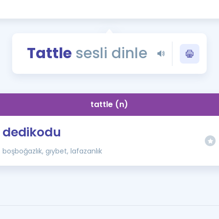
Kampanyalar
Eğitim ve Kitaplar
Blog
Tattle
sesli dinle
YDS - YÖKDİL Tüm S
İngilizce Gram
İngilizce Gramer
tattle (n)
dedikodu
boşboğazlık, gıybet, lafazanlık