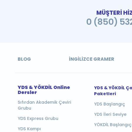
MÜŞTERİ Hİ
0 (850) 532
BLOG
İNGILIZCE GRAMER
YDS & YÖKDİL Online
YDS & YÖKDİL Ç
Dersler
Paketleri
Sıfırdan Akademik Çeviri
YDS Başlangıç
Grubu
YDS İleri Seviye
YDS Express Grubu
YÖKDİL Başlangıç
YDS Kampı