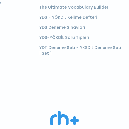
e
The Ultimate Vocabulary Builder
YDS - YÖKDİL Kelime Defteri
YDS Deneme Sınavları
YDS-YÖKDİL Soru Tipleri
YDT Deneme Seti - YKSDİL Deneme Seti
| Set 1