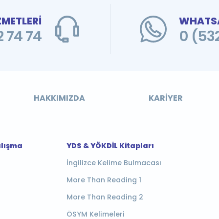
ZMETLERİ
WHATSA
 74 74
0 (53
HAKKIMIZDA
KARIYER
alışma
YDS & YÖKDİL Kitapları
İngilizce Kelime Bulmacası
More Than Reading 1
More Than Reading 2
ÖSYM Kelimeleri