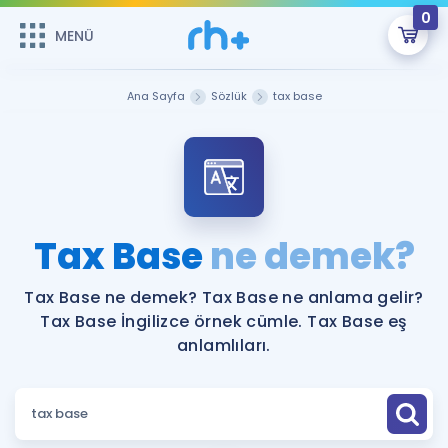
0
MENÜ
MENÜ
Üye Girişi
Ana Sayfa
Sözlük
tax base
Online Dersler
Sepetin Şu An Boş.
Çalışma Paketleri
Remzi Hoca ile seni sınava hazırlayacak onlarca eğitim seni
bekliyor!
Kitaplar ve Kaynaklar
GİRİŞ YAP
Tax Base
ne demek?
Katılımcı Görüşleri
Şifremi Hatırlamıyorum
Tax Base ne demek? Tax Base ne anlama gelir?
Tax Base İngilizce örnek cümle. Tax Base eş
ÜYE DEĞİLİM
Faydalı Araçlar
anlamlıları.
Ücretsiz Kaynaklar
Blog
İngilizce Gramer
Hakkımızda
Kariyer
Sözlük
Soru & Cevap
İletişim