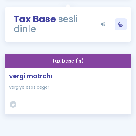
Puan Hesaplama
Tax Base
sesli
Rehberlik Aracı
dinle
ÖSYM Sınav Takvimi
Kampanyalar
Blog
tax base (n)
İngilizce Gramer
vergi matrahı
vergiye esas değer