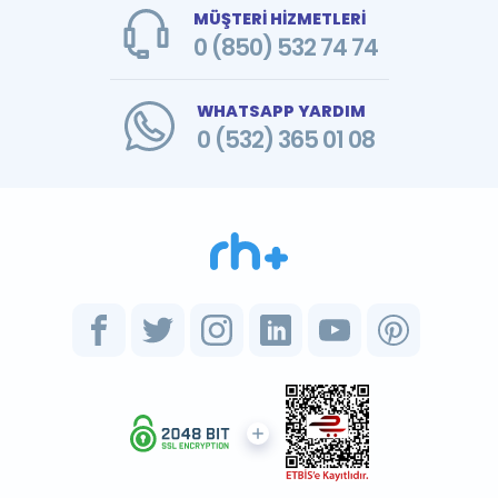
MÜŞTERİ HİZMETLERİ
0 (850) 532 74 74
WHATSAPP YARDIM
0 (532) 365 01 08