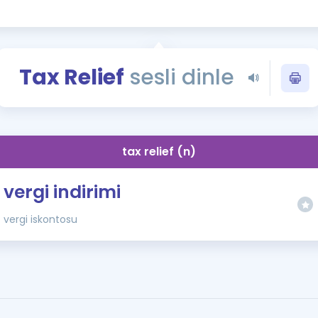
Kampanyalar
Eğitim ve Kitaplar
Blog
Tax Relief
sesli dinle
YDS - YÖKDİL Tüm S
İngilizce Gram
İngilizce Gramer
tax relief (n)
vergi indirimi
vergi iskontosu