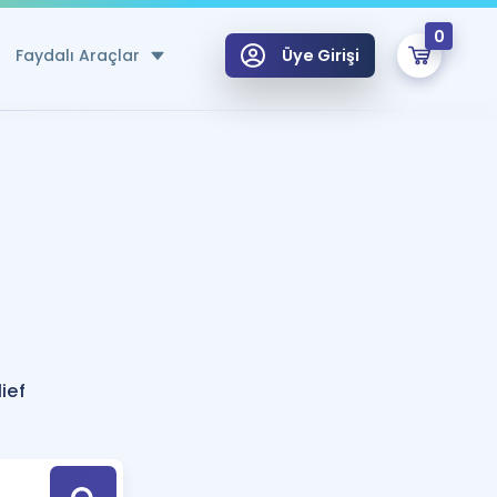
0
Faydalı Araçlar
Üye Girişi
klar
n Ücretsiz Kaynaklar
 için Özel Sözlük
Sepetin Şu An Boş.
ma
uan Hesaplama Aracı
i Hoca ile seni sınava hazırlayacak onlarca eğitim seni bekliyor!
Şifremi Hatırlamıyorum
GİRİŞ YAP
ief
azırlananlar için Öneriler
kvimi
ÜYE DEĞİLİM
arı Tek Takvimde