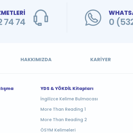
ZMETLERİ
WHATSA
 74 74
0 (53
HAKKIMIZDA
KARIYER
alışma
YDS & YÖKDİL Kitapları
İngilizce Kelime Bulmacası
More Than Reading 1
More Than Reading 2
ÖSYM Kelimeleri