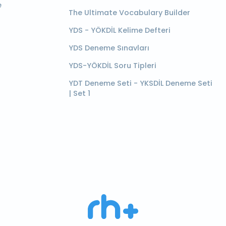
e
The Ultimate Vocabulary Builder
YDS - YÖKDİL Kelime Defteri
YDS Deneme Sınavları
YDS-YÖKDİL Soru Tipleri
YDT Deneme Seti - YKSDİL Deneme Seti
| Set 1