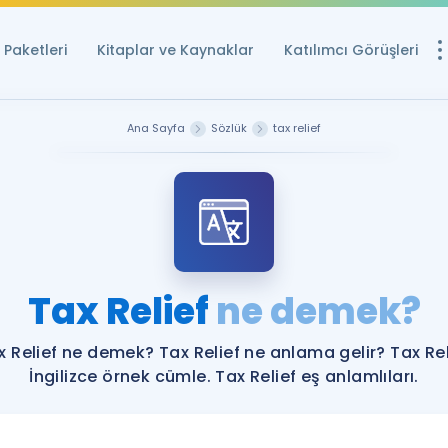
Paketleri
Kitaplar ve Kaynaklar
Katılımcı Görüşleri
Ücretsiz Kayna
Ana Sayfa
Sözlük
tax relief
YDS ve YÖKDİL içi
Sözlük
İngilizce Sınavları
Puan Hesapla
Tax Relief
ne demek?
YDS ve YÖKDİL P
Remz
Rehberlik Aracı
x Relief ne demek? Tax Relief ne anlama gelir? Tax Rel
YDS ve YÖKDİL'e H
İngilizce örnek cümle. Tax Relief eş anlamlıları.
ÖSYM Sınav Ta
Tüm ÖSYM Sınavl