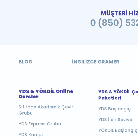
MÜŞTERİ Hİ
0 (850) 532
BLOG
İNGILIZCE GRAMER
YDS & YÖKDİL Online
YDS & YÖKDİL Ç
Dersler
Paketleri
Sıfırdan Akademik Çeviri
YDS Başlangıç
Grubu
YDS İleri Seviye
YDS Express Grubu
YÖKDİL Başlangıç
YDS Kampı