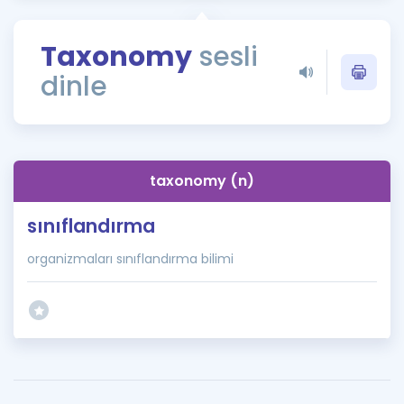
Puan Hesaplama
Taxonomy
sesli
Rehberlik Aracı
dinle
ÖSYM Sınav Takvimi
Kampanyalar
Blog
taxonomy (n)
İngilizce Gramer
sınıflandırma
organizmaları sınıflandırma bilimi