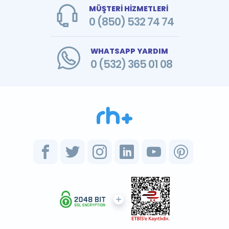
MÜŞTERİ HİZMETLERİ
0 (850) 532 74 74
WHATSAPP YARDIM
0 (532) 365 01 08