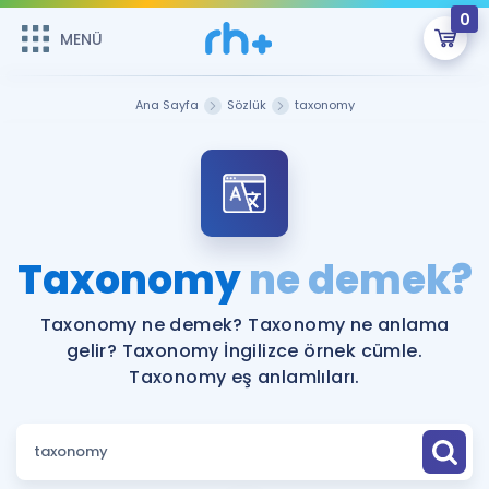
0
MENÜ
MENÜ
Üye Girişi
Ana Sayfa
Sözlük
taxonomy
Online Dersler
Sepetin Şu An Boş.
Çalışma Paketleri
Remzi Hoca ile seni sınava hazırlayacak onlarca eğitim seni
bekliyor!
Kitaplar ve Kaynaklar
GİRİŞ YAP
Taxonomy
ne demek?
Katılımcı Görüşleri
Şifremi Hatırlamıyorum
Taxonomy ne demek? Taxonomy ne anlama
gelir? Taxonomy İngilizce örnek cümle.
ÜYE DEĞİLİM
Faydalı Araçlar
Taxonomy eş anlamlıları.
Ücretsiz Kaynaklar
Blog
İngilizce Gramer
Hakkımızda
Kariyer
Sözlük
Soru & Cevap
İletişim