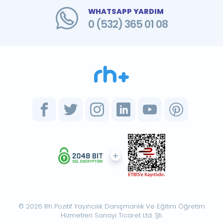
WHATSAPP YARDIM
0 (532) 365 01 08
© 2026 Rh Pozitif Yayıncılık Danışmanlık Ve Eğitim Öğretim
Hizmetleri Sanayi Ticaret Ltd. Şti.