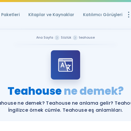
Paketleri
Kitaplar ve Kaynaklar
Katılımcı Görüşleri
Ücretsiz Kayna
Ana Sayfa
Sözlük
teahouse
YDS ve YÖKDİL içi
Sözlük
İngilizce Sınavları
Puan Hesapla
Teahouse
ne demek?
YDS ve YÖKDİL P
Remz
Rehberlik Aracı
ahouse ne demek? Teahouse ne anlama gelir? Teaho
YDS ve YÖKDİL'e H
İngilizce örnek cümle. Teahouse eş anlamlıları.
ÖSYM Sınav Ta
Tüm ÖSYM Sınavl