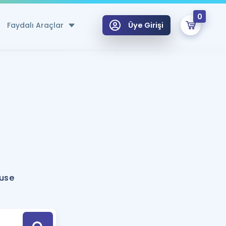
0
Faydalı Araçlar
Üye Girişi
klar
n Ücretsiz Kaynaklar
 için Özel Sözlük
Sepetin Şu An Boş.
ma
uan Hesaplama Aracı
i Hoca ile seni sınava hazırlayacak onlarca eğitim seni bekliyor!
Şifremi Hatırlamıyorum
GİRİŞ YAP
use
azırlananlar için Öneriler
kvimi
ÜYE DEĞİLİM
arı Tek Takvimde