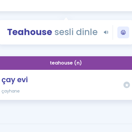
Kampanyalar
Eğitim ve Kitaplar
Blog
Teahouse
sesli dinle
YDS - YÖKDİL Tüm S
İngilizce Gram
İngilizce Gramer
teahouse (n)
çay evi
çayhane