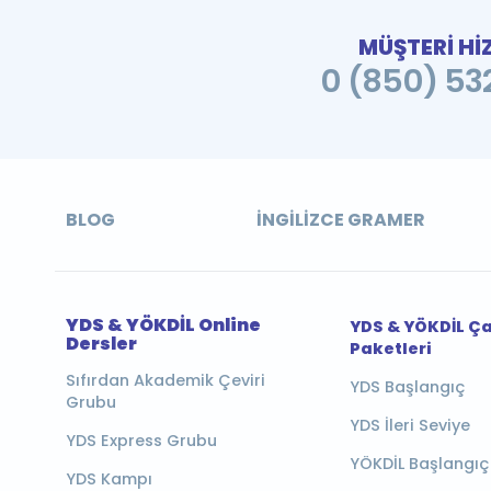
MÜŞTERİ Hİ
0 (850) 532
BLOG
İNGILIZCE GRAMER
YDS & YÖKDİL Online
YDS & YÖKDİL Ç
Dersler
Paketleri
Sıfırdan Akademik Çeviri
YDS Başlangıç
Grubu
YDS İleri Seviye
YDS Express Grubu
YÖKDİL Başlangıç
YDS Kampı