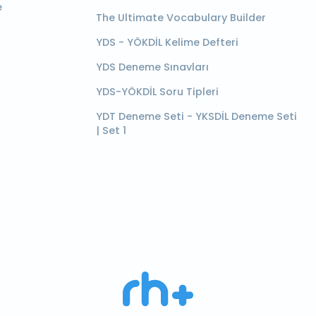
e
The Ultimate Vocabulary Builder
YDS - YÖKDİL Kelime Defteri
YDS Deneme Sınavları
YDS-YÖKDİL Soru Tipleri
YDT Deneme Seti - YKSDİL Deneme Seti
| Set 1