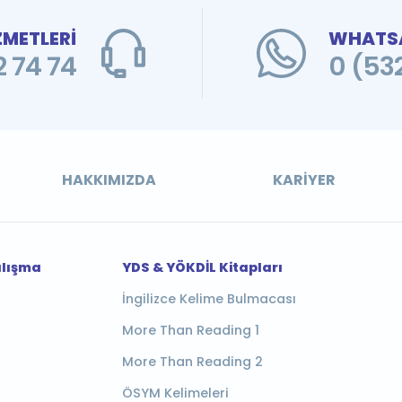
ZMETLERİ
WHATSA
 74 74
0 (53
HAKKIMIZDA
KARIYER
alışma
YDS & YÖKDİL Kitapları
İngilizce Kelime Bulmacası
More Than Reading 1
More Than Reading 2
ÖSYM Kelimeleri