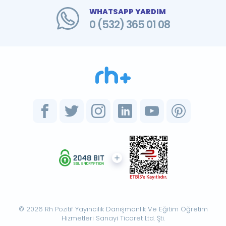
WHATSAPP YARDIM
0 (532) 365 01 08
© 2026 Rh Pozitif Yayıncılık Danışmanlık Ve Eğitim Öğretim
Hizmetleri Sanayi Ticaret Ltd. Şti.