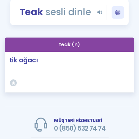
Puan Hesaplama
Teak
sesli dinle
Rehberlik Aracı
ÖSYM Sınav Takvimi
teak (n)
Kampanyalar
tik ağacı
Blog
İngilizce Gramer
MÜŞTERİ HİZMETLERİ
0 (850) 532 74 74