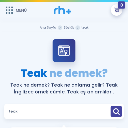
0
MENÜ
MENÜ
Üye Girişi
Ana Sayfa
Sözlük
teak
Online Dersler
Sepetin Şu An Boş.
Çalışma Paketleri
Remzi Hoca ile seni sınava hazırlayacak onlarca eğitim seni
bekliyor!
Kitaplar ve Kaynaklar
GİRİŞ YAP
Teak
ne demek?
Katılımcı Görüşleri
Şifremi Hatırlamıyorum
Teak ne demek? Teak ne anlama gelir? Teak
İngilizce örnek cümle. Teak eş anlamlıları.
ÜYE DEĞİLİM
Faydalı Araçlar
Ücretsiz Kaynaklar
Blog
İngilizce Gramer
Hakkımızda
Kariyer
Sözlük
Soru & Cevap
İletişim