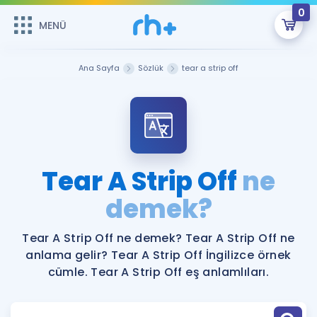
0
MENÜ
MENÜ
Üye Girişi
Ana Sayfa
Sözlük
tear a strip off
Online Dersler
Sepetin Şu An Boş.
Çalışma Paketleri
Remzi Hoca ile seni sınava hazırlayacak onlarca eğitim seni
bekliyor!
Kitaplar ve Kaynaklar
GİRİŞ YAP
Tear A Strip Off
ne
Katılımcı Görüşleri
demek?
Şifremi Hatırlamıyorum
ÜYE DEĞİLİM
Faydalı Araçlar
Tear A Strip Off ne demek? Tear A Strip Off ne
anlama gelir? Tear A Strip Off İngilizce örnek
Ücretsiz Kaynaklar
Blog
İngilizce Gramer
cümle. Tear A Strip Off eş anlamlıları.
Hakkımızda
Kariyer
Sözlük
Soru & Cevap
İletişim