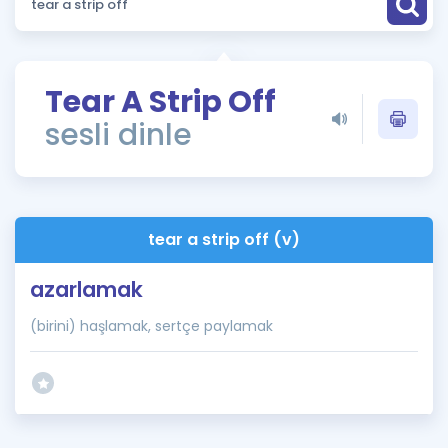
Puan Hesaplama
Rehberlik Aracı
Tear A Strip Off
ÖSYM Sınav Takvimi
sesli dinle
Kampanyalar
Blog
tear a strip off (v)
İngilizce Gramer
azarlamak
(birini) haşlamak, sertçe paylamak