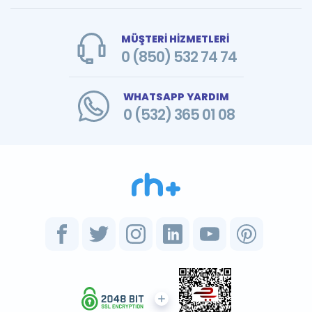
MÜŞTERİ HİZMETLERİ
0 (850) 532 74 74
WHATSAPP YARDIM
0 (532) 365 01 08