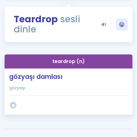
Puan Hesaplama
Teardrop
sesli
Rehberlik Aracı
dinle
ÖSYM Sınav Takvimi
Kampanyalar
Blog
teardrop (n)
İngilizce Gramer
gözyaşı damlası
gözyaşı