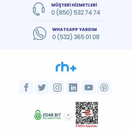
MÜŞTERİ HİZMETLERİ
0 (850) 532 74 74
WHATSAPP YARDIM
0 (532) 365 01 08