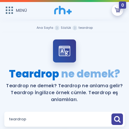
0
MENÜ
MENÜ
Üye Girişi
Ana Sayfa
Sözlük
teardrop
Online Dersler
Sepetin Şu An Boş.
Çalışma Paketleri
Remzi Hoca ile seni sınava hazırlayacak onlarca eğitim seni
bekliyor!
Kitaplar ve Kaynaklar
GİRİŞ YAP
Teardrop
ne demek?
Katılımcı Görüşleri
Şifremi Hatırlamıyorum
Teardrop ne demek? Teardrop ne anlama gelir?
Teardrop İngilizce örnek cümle. Teardrop eş
ÜYE DEĞİLİM
Faydalı Araçlar
anlamlıları.
Ücretsiz Kaynaklar
Blog
İngilizce Gramer
Hakkımızda
Kariyer
Sözlük
Soru & Cevap
İletişim