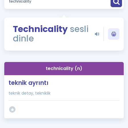
Puan Hesaplama
Rehberlik Aracı
Technicality
sesli
ÖSYM Sınav Takvimi
dinle
Kampanyalar
Blog
technicality (n)
İngilizce Gramer
teknik ayrıntı
teknik detay, tekniklik