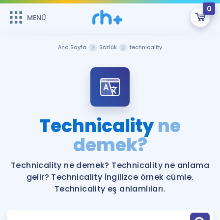
0
MENÜ
MENÜ
Üye Girişi
Ana Sayfa
Sözlük
technicality
Online Dersler
Sepetin Şu An Boş.
Çalışma Paketleri
Remzi Hoca ile seni sınava hazırlayacak onlarca eğitim seni
bekliyor!
Kitaplar ve Kaynaklar
GİRİŞ YAP
Technicality
ne
Katılımcı Görüşleri
demek?
Şifremi Hatırlamıyorum
ÜYE DEĞİLİM
Faydalı Araçlar
Technicality ne demek? Technicality ne anlama
gelir? Technicality İngilizce örnek cümle.
Ücretsiz Kaynaklar
Blog
İngilizce Gramer
Technicality eş anlamlıları.
Hakkımızda
Kariyer
Sözlük
Soru & Cevap
İletişim