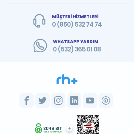
MÜŞTERİ HİZMETLERİ
0 (850) 532 74 74
WHATSAPP YARDIM
0 (532) 365 01 08