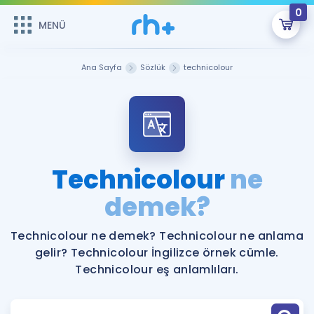
0
MENÜ
MENÜ
Üye Girişi
Ana Sayfa
Sözlük
technicolour
Online Dersler
Sepetin Şu An Boş.
Çalışma Paketleri
Remzi Hoca ile seni sınava hazırlayacak onlarca eğitim seni
bekliyor!
Kitaplar ve Kaynaklar
GİRİŞ YAP
Technicolour
ne
Katılımcı Görüşleri
demek?
Şifremi Hatırlamıyorum
ÜYE DEĞİLİM
Faydalı Araçlar
Technicolour ne demek? Technicolour ne anlama
gelir? Technicolour İngilizce örnek cümle.
Ücretsiz Kaynaklar
Blog
İngilizce Gramer
Technicolour eş anlamlıları.
Hakkımızda
Kariyer
Sözlük
Soru & Cevap
İletişim