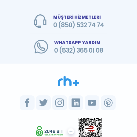
MÜŞTERİ HİZMETLERİ
0 (850) 532 74 74
WHATSAPP YARDIM
0 (532) 365 01 08