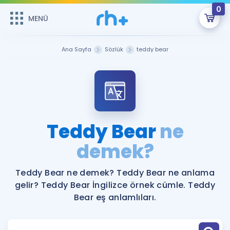
0
MENÜ
MENÜ
Üye Girişi
Ana Sayfa
Sözlük
teddy bear
Online Dersler
Sepetin Şu An Boş.
Çalışma Paketleri
Remzi Hoca ile seni sınava hazırlayacak onlarca eğitim seni
bekliyor!
Kitaplar ve Kaynaklar
GİRİŞ YAP
Teddy Bear
ne
Katılımcı Görüşleri
demek?
Şifremi Hatırlamıyorum
ÜYE DEĞİLİM
Faydalı Araçlar
Teddy Bear ne demek? Teddy Bear ne anlama
gelir? Teddy Bear İngilizce örnek cümle. Teddy
Ücretsiz Kaynaklar
Blog
İngilizce Gramer
Bear eş anlamlıları.
Hakkımızda
Kariyer
Sözlük
Soru & Cevap
İletişim