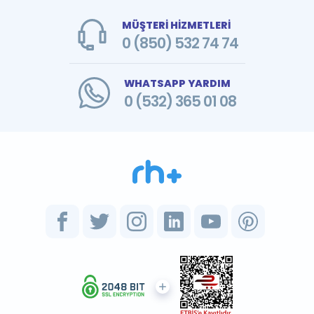
MÜŞTERİ HİZMETLERİ
0 (850) 532 74 74
WHATSAPP YARDIM
0 (532) 365 01 08