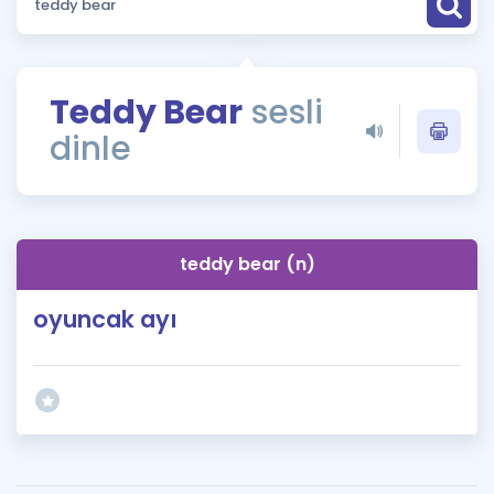
Puan Hesaplama
Rehberlik Aracı
Teddy Bear
sesli
ÖSYM Sınav Takvimi
dinle
Kampanyalar
Blog
teddy bear (n)
İngilizce Gramer
oyuncak ayı