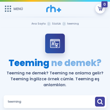
0
MENÜ
MENÜ
Üye Girişi
Ana Sayfa
Sözlük
teeming
Online Dersler
Sepetin Şu An Boş.
Çalışma Paketleri
Remzi Hoca ile seni sınava hazırlayacak onlarca eğitim seni
bekliyor!
Kitaplar ve Kaynaklar
GİRİŞ YAP
Teeming
ne demek?
Katılımcı Görüşleri
Şifremi Hatırlamıyorum
Teeming ne demek? Teeming ne anlama gelir?
Teeming İngilizce örnek cümle. Teeming eş
ÜYE DEĞİLİM
Faydalı Araçlar
anlamlıları.
Ücretsiz Kaynaklar
Blog
İngilizce Gramer
Hakkımızda
Kariyer
Sözlük
Soru & Cevap
İletişim