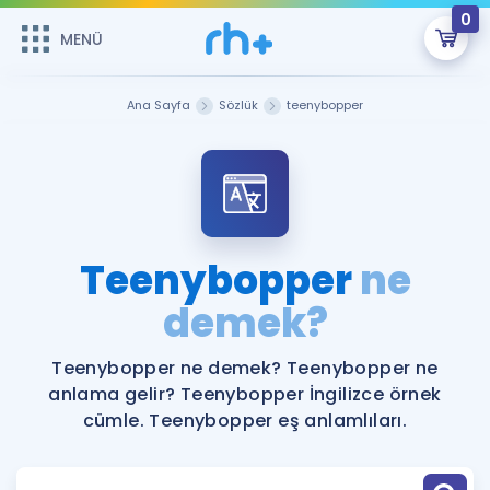
0
MENÜ
MENÜ
Üye Girişi
Ana Sayfa
Sözlük
teenybopper
Online Dersler
Sepetin Şu An Boş.
Çalışma Paketleri
Remzi Hoca ile seni sınava hazırlayacak onlarca eğitim seni
bekliyor!
Kitaplar ve Kaynaklar
GİRİŞ YAP
Teenybopper
ne
Katılımcı Görüşleri
demek?
Şifremi Hatırlamıyorum
ÜYE DEĞİLİM
Faydalı Araçlar
Teenybopper ne demek? Teenybopper ne
anlama gelir? Teenybopper İngilizce örnek
Ücretsiz Kaynaklar
Blog
İngilizce Gramer
cümle. Teenybopper eş anlamlıları.
Hakkımızda
Kariyer
Sözlük
Soru & Cevap
İletişim