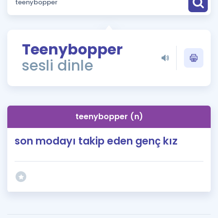
Puan Hesaplama
Rehberlik Aracı
Teenybopper
ÖSYM Sınav Takvimi
sesli dinle
Kampanyalar
Blog
teenybopper (n)
İngilizce Gramer
son modayı takip eden genç kız