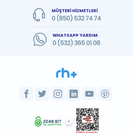
MÜŞTERİ HİZMETLERİ
0 (850) 532 74 74
WHATSAPP YARDIM
0 (532) 365 01 08