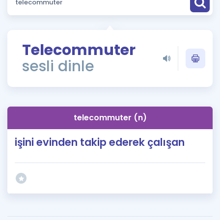
Puan Hesaplama
Rehberlik Aracı
Telecommuter
ÖSYM Sınav Takvimi
sesli dinle
Kampanyalar
Blog
telecommuter (n)
İngilizce Gramer
işini evinden takip ederek çalışan