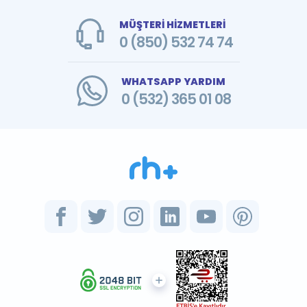
MÜŞTERİ HİZMETLERİ
0 (850) 532 74 74
WHATSAPP YARDIM
0 (532) 365 01 08