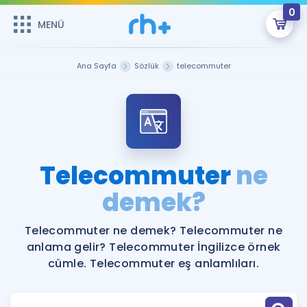
0
MENÜ
MENÜ
Üye Girişi
Ana Sayfa
Sözlük
telecommuter
Online Dersler
Sepetin Şu An Boş.
Çalışma Paketleri
Remzi Hoca ile seni sınava hazırlayacak onlarca eğitim seni
bekliyor!
Kitaplar ve Kaynaklar
GİRİŞ YAP
Telecommuter
ne
Katılımcı Görüşleri
demek?
Şifremi Hatırlamıyorum
ÜYE DEĞİLİM
Faydalı Araçlar
Telecommuter ne demek? Telecommuter ne
anlama gelir? Telecommuter İngilizce örnek
Ücretsiz Kaynaklar
Blog
İngilizce Gramer
cümle. Telecommuter eş anlamlıları.
Hakkımızda
Kariyer
Sözlük
Soru & Cevap
İletişim