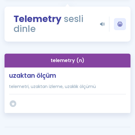
Puan Hesaplama
Telemetry
sesli
Rehberlik Aracı
dinle
ÖSYM Sınav Takvimi
Kampanyalar
Blog
telemetry (n)
İngilizce Gramer
uzaktan ölçüm
telemetri, uzaktan izleme, uzaklık ölçümü