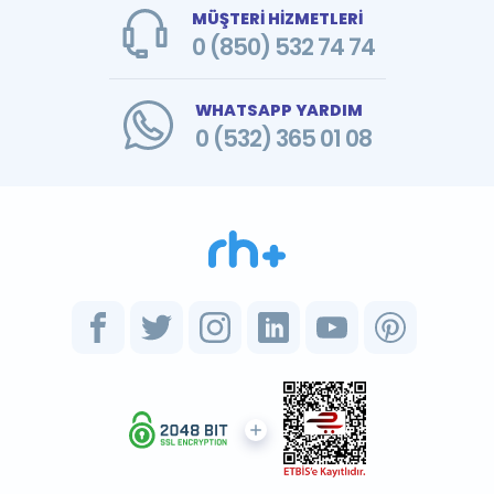
MÜŞTERİ HİZMETLERİ
0 (850) 532 74 74
WHATSAPP YARDIM
0 (532) 365 01 08