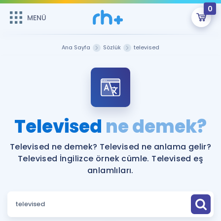
0
MENÜ
MENÜ
Üye Girişi
Ana Sayfa
Sözlük
televised
Online Dersler
Sepetin Şu An Boş.
Çalışma Paketleri
Remzi Hoca ile seni sınava hazırlayacak onlarca eğitim seni
bekliyor!
Kitaplar ve Kaynaklar
GİRİŞ YAP
Televised
ne demek?
Katılımcı Görüşleri
Şifremi Hatırlamıyorum
Televised ne demek? Televised ne anlama gelir?
Televised İngilizce örnek cümle. Televised eş
ÜYE DEĞİLİM
Faydalı Araçlar
anlamlıları.
Ücretsiz Kaynaklar
Blog
İngilizce Gramer
Hakkımızda
Kariyer
Sözlük
Soru & Cevap
İletişim