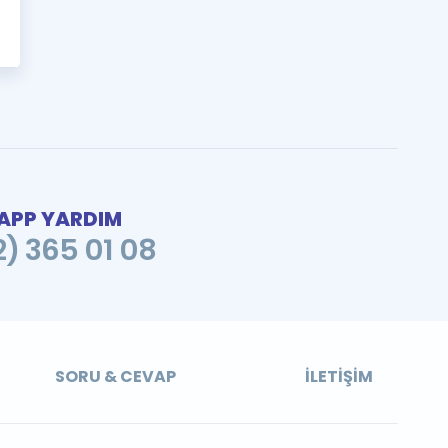
PP YARDIM
2) 365 01 08
SORU & CEVAP
İLETIŞIM