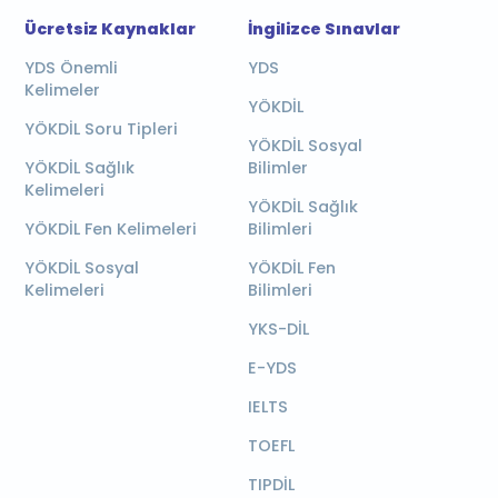
Ücretsiz Kaynaklar
İngilizce Sınavlar
YDS Önemli
YDS
Kelimeler
YÖKDİL
YÖKDİL Soru Tipleri
YÖKDİL Sosyal
YÖKDİL Sağlık
Bilimler
Kelimeleri
YÖKDİL Sağlık
YÖKDİL Fen Kelimeleri
Bilimleri
YÖKDİL Sosyal
YÖKDİL Fen
Kelimeleri
Bilimleri
YKS-DİL
E-YDS
IELTS
TOEFL
TIPDİL