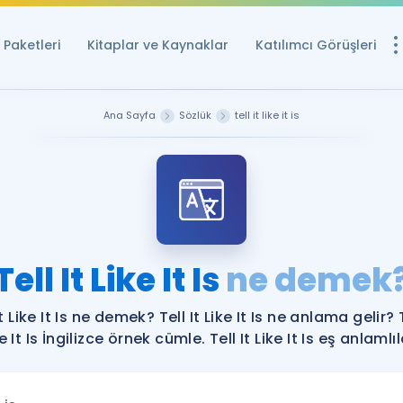
Paketleri
Kitaplar ve Kaynaklar
Katılımcı Görüşleri
Ücretsiz Kayna
Ana Sayfa
Sözlük
tell it like it is
YDS ve YÖKDİL içi
Sözlük
İngilizce Sınavları
Puan Hesapla
Tell It Like It Is
ne demek
YDS ve YÖKDİL P
Remz
Rehberlik Aracı
It Like It Is ne demek? Tell It Like It Is ne anlama gelir? T
YDS ve YÖKDİL'e H
e It Is İngilizce örnek cümle. Tell It Like It Is eş anlamlıl
ÖSYM Sınav Ta
Tüm ÖSYM Sınavl