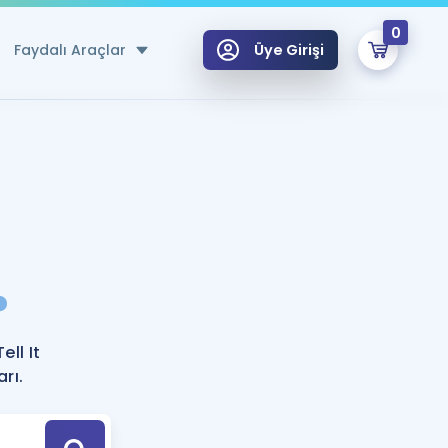
0
Faydalı Araçlar
Üye Girişi
klar
n Ücretsiz Kaynaklar
 için Özel Sözlük
Sepetin Şu An Boş.
ma
?
uan Hesaplama Aracı
i Hoca ile seni sınava hazırlayacak onlarca eğitim seni bekliyor!
Şifremi Hatırlamıyorum
GİRİŞ YAP
ell It
azırlananlar için Öneriler
arı.
kvimi
ÜYE DEĞİLİM
arı Tek Takvimde