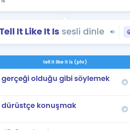
Kampanyalar
Eğitim ve Kitaplar
Blog
Tell It Like It Is
sesli dinle
YDS - YÖKDİL Tüm S
İngilizce Gram
İngilizce Gramer
tell it like it is (phr)
gerçeği olduğu gibi söylemek
dürüstçe konuşmak