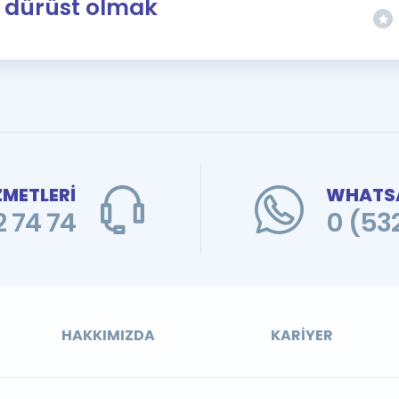
dürüst olmak
ZMETLERİ
WHATSA
 74 74
0 (53
HAKKIMIZDA
KARIYER