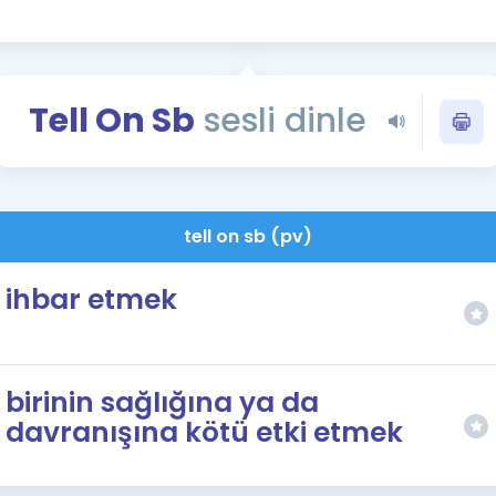
Kampanyalar
Eğitim ve Kitaplar
Blog
Tell On Sb
sesli dinle
YDS - YÖKDİL Tüm S
İngilizce Gram
İngilizce Gramer
tell on sb (pv)
ihbar etmek
birinin sağlığına ya da
davranışına kötü etki etmek