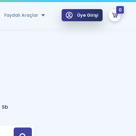
0
Faydalı Araçlar
Üye Girişi
klar
n Ücretsiz Kaynaklar
 için Özel Sözlük
Sepetin Şu An Boş.
ma
uan Hesaplama Aracı
i Hoca ile seni sınava hazırlayacak onlarca eğitim seni bekliyor!
Şifremi Hatırlamıyorum
GİRİŞ YAP
n Sb
azırlananlar için Öneriler
kvimi
ÜYE DEĞİLİM
arı Tek Takvimde