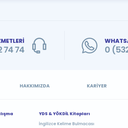
ZMETLERİ
WHATSA
 74 74
0 (53
HAKKIMIZDA
KARIYER
alışma
YDS & YÖKDİL Kitapları
İngilizce Kelime Bulmacası