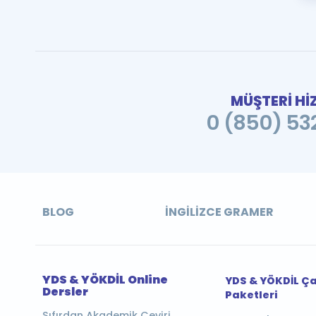
MÜŞTERİ Hİ
0 (850) 532
BLOG
İNGILIZCE GRAMER
YDS & YÖKDİL Online
YDS & YÖKDİL Ç
Dersler
Paketleri
Sıfırdan Akademik Çeviri