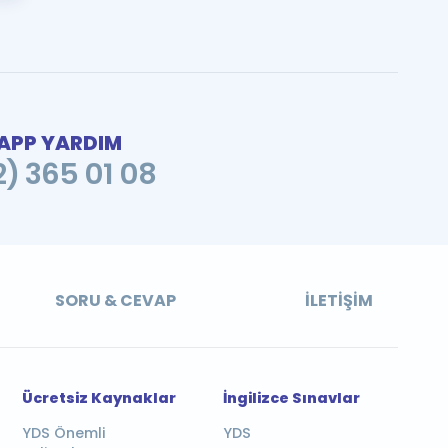
PP YARDIM
2) 365 01 08
SORU & CEVAP
İLETIŞIM
Ücretsiz Kaynaklar
İngilizce Sınavlar
YDS Önemli
YDS