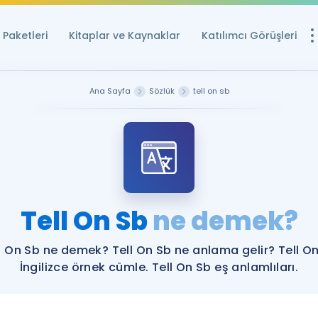
Paketleri
Kitaplar ve Kaynaklar
Katılımcı Görüşleri
Ücretsiz Kayna
Ana Sayfa
Sözlük
tell on sb
YDS ve YÖKDİL içi
Sözlük
İngilizce Sınavları
Puan Hesapla
Tell On Sb
ne demek?
YDS ve YÖKDİL P
Remz
Rehberlik Aracı
l On Sb ne demek? Tell On Sb ne anlama gelir? Tell O
YDS ve YÖKDİL'e H
İngilizce örnek cümle. Tell On Sb eş anlamlıları.
ÖSYM Sınav Ta
Tüm ÖSYM Sınavl