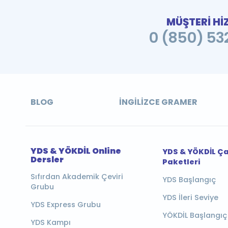
MÜŞTERİ Hİ
0 (850) 532
BLOG
İNGILIZCE GRAMER
YDS & YÖKDİL Online
YDS & YÖKDİL Ç
Dersler
Paketleri
Sıfırdan Akademik Çeviri
YDS Başlangıç
Grubu
YDS İleri Seviye
YDS Express Grubu
YÖKDİL Başlangıç
YDS Kampı