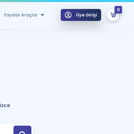
0
Faydalı Araçlar
Üye Girişi
klar
n Ücretsiz Kaynaklar
 için Özel Sözlük
Sepetin Şu An Boş.
ma
uan Hesaplama Aracı
i Hoca ile seni sınava hazırlayacak onlarca eğitim seni bekliyor!
Şifremi Hatırlamıyorum
GİRİŞ YAP
lizce
azırlananlar için Öneriler
kvimi
ÜYE DEĞİLİM
arı Tek Takvimde