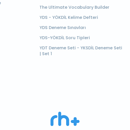
e
The Ultimate Vocabulary Builder
YDS - YÖKDİL Kelime Defteri
YDS Deneme Sınavları
YDS-YÖKDİL Soru Tipleri
YDT Deneme Seti - YKSDİL Deneme Seti
| Set 1