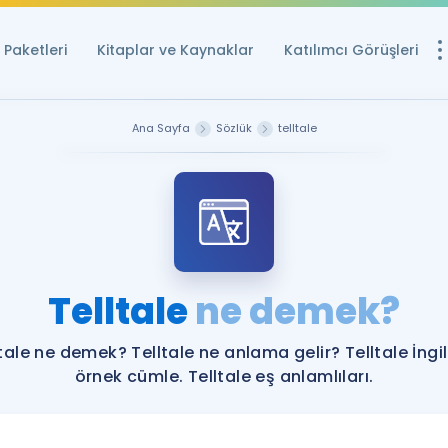
Paketleri
Kitaplar ve Kaynaklar
Katılımcı Görüşleri
Ücretsiz Kayna
Ana Sayfa
Sözlük
telltale
YDS ve YÖKDİL içi
Sözlük
İngilizce Sınavları
Puan Hesapla
Telltale
ne demek?
YDS ve YÖKDİL P
Remz
Rehberlik Aracı
tale ne demek? Telltale ne anlama gelir? Telltale İngi
YDS ve YÖKDİL'e H
örnek cümle. Telltale eş anlamlıları.
ÖSYM Sınav Ta
Tüm ÖSYM Sınavl