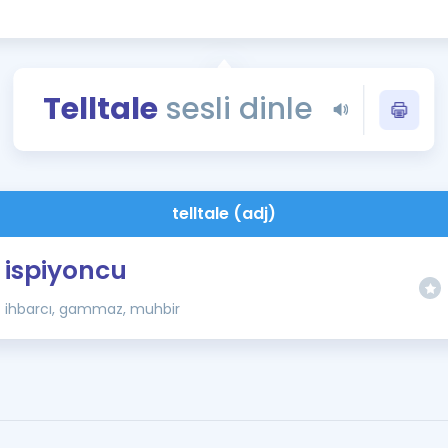
Kampanyalar
Eğitim ve Kitaplar
Blog
Telltale
sesli dinle
YDS - YÖKDİL Tüm S
İngilizce Gram
İngilizce Gramer
telltale (adj)
ispiyoncu
ihbarcı, gammaz, muhbir