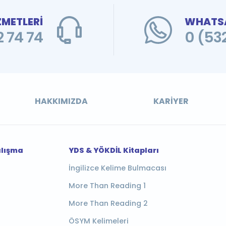
ZMETLERİ
WHATSA
 74 74
0 (53
HAKKIMIZDA
KARIYER
alışma
YDS & YÖKDİL Kitapları
İngilizce Kelime Bulmacası
More Than Reading 1
More Than Reading 2
ÖSYM Kelimeleri