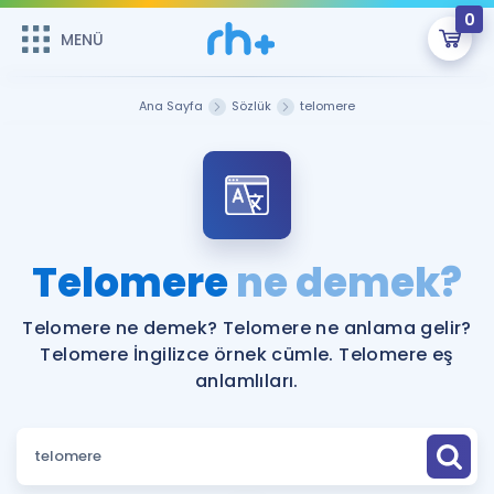
0
MENÜ
MENÜ
Üye Girişi
Ana Sayfa
Sözlük
telomere
Online Dersler
Sepetin Şu An Boş.
Çalışma Paketleri
Remzi Hoca ile seni sınava hazırlayacak onlarca eğitim seni
bekliyor!
Kitaplar ve Kaynaklar
GİRİŞ YAP
Telomere
ne demek?
Katılımcı Görüşleri
Şifremi Hatırlamıyorum
Telomere ne demek? Telomere ne anlama gelir?
Telomere İngilizce örnek cümle. Telomere eş
ÜYE DEĞİLİM
Faydalı Araçlar
anlamlıları.
Ücretsiz Kaynaklar
Blog
İngilizce Gramer
Hakkımızda
Kariyer
Sözlük
Soru & Cevap
İletişim