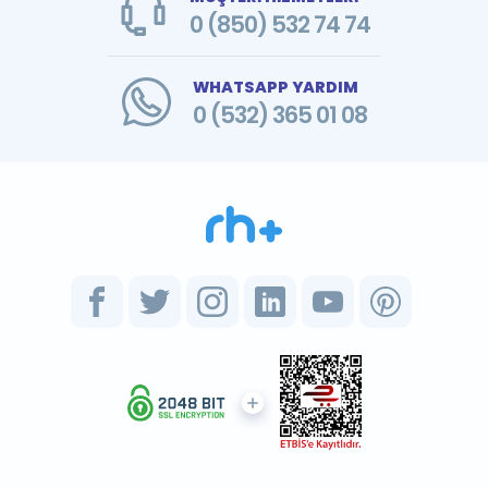
0 (850) 532 74 74
WHATSAPP YARDIM
0 (532) 365 01 08