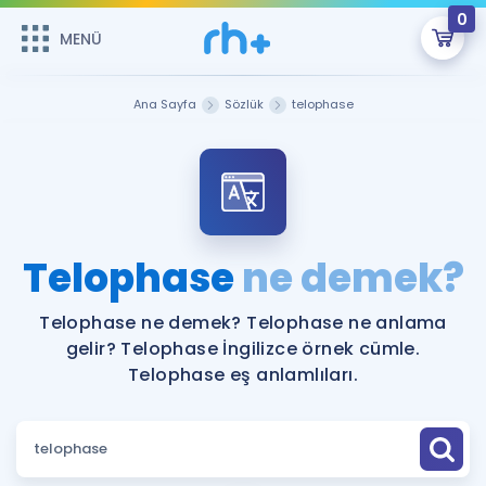
0
MENÜ
MENÜ
Üye Girişi
Ana Sayfa
Sözlük
telophase
Online Dersler
Sepetin Şu An Boş.
Çalışma Paketleri
Remzi Hoca ile seni sınava hazırlayacak onlarca eğitim seni
bekliyor!
Kitaplar ve Kaynaklar
GİRİŞ YAP
Telophase
ne demek?
Katılımcı Görüşleri
Şifremi Hatırlamıyorum
Telophase ne demek? Telophase ne anlama
gelir? Telophase İngilizce örnek cümle.
ÜYE DEĞİLİM
Faydalı Araçlar
Telophase eş anlamlıları.
Ücretsiz Kaynaklar
Blog
İngilizce Gramer
Hakkımızda
Kariyer
Sözlük
Soru & Cevap
İletişim