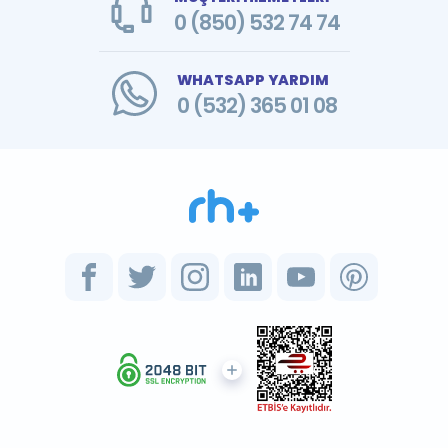
0 (850) 532 74 74
WHATSAPP YARDIM
0 (532) 365 01 08