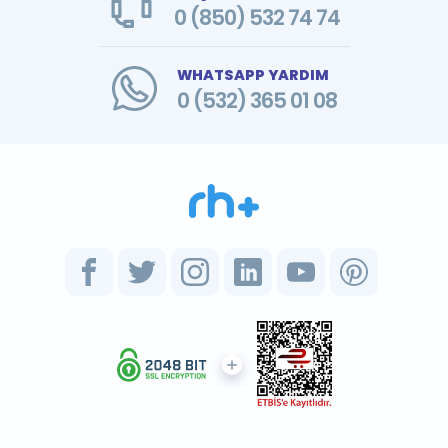
0 (850) 532 74 74
WHATSAPP YARDIM
0 (532) 365 01 08