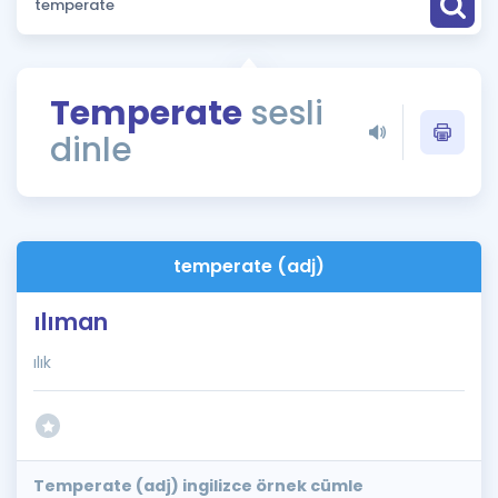
Puan Hesaplama
Rehberlik Aracı
Temperate
sesli
ÖSYM Sınav Takvimi
dinle
Kampanyalar
Blog
temperate (adj)
İngilizce Gramer
ılıman
ılık
Temperate (adj) ingilizce örnek cümle