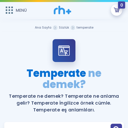
0
MENÜ
MENÜ
Üye Girişi
Ana Sayfa
Sözlük
temperate
Online Dersler
Sepetin Şu An Boş.
Çalışma Paketleri
Remzi Hoca ile seni sınava hazırlayacak onlarca eğitim seni
bekliyor!
Kitaplar ve Kaynaklar
GİRİŞ YAP
Temperate
ne
Katılımcı Görüşleri
demek?
Şifremi Hatırlamıyorum
ÜYE DEĞİLİM
Faydalı Araçlar
Temperate ne demek? Temperate ne anlama
gelir? Temperate İngilizce örnek cümle.
Ücretsiz Kaynaklar
Blog
İngilizce Gramer
Temperate eş anlamlıları.
Hakkımızda
Kariyer
Sözlük
Soru & Cevap
İletişim