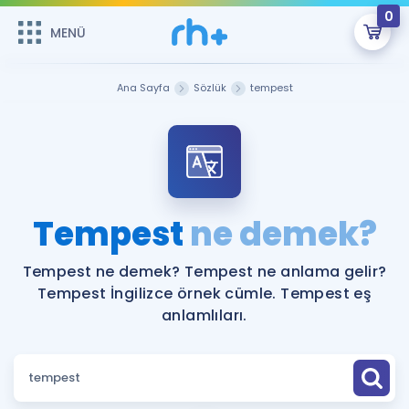
0
MENÜ
MENÜ
Üye Girişi
Ana Sayfa
Sözlük
tempest
Online Dersler
Sepetin Şu An Boş.
Çalışma Paketleri
Remzi Hoca ile seni sınava hazırlayacak onlarca eğitim seni
bekliyor!
Kitaplar ve Kaynaklar
GİRİŞ YAP
Tempest
ne demek?
Katılımcı Görüşleri
Şifremi Hatırlamıyorum
Tempest ne demek? Tempest ne anlama gelir?
Tempest İngilizce örnek cümle. Tempest eş
ÜYE DEĞİLİM
Faydalı Araçlar
anlamlıları.
Ücretsiz Kaynaklar
Blog
İngilizce Gramer
Hakkımızda
Kariyer
Sözlük
Soru & Cevap
İletişim