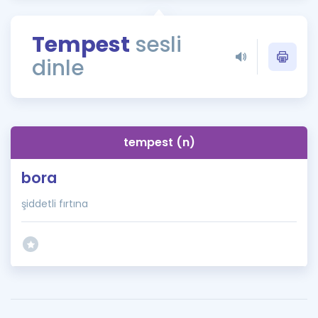
Puan Hesaplama
Tempest
sesli
Rehberlik Aracı
dinle
ÖSYM Sınav Takvimi
Kampanyalar
Blog
tempest (n)
İngilizce Gramer
bora
şiddetli fırtına