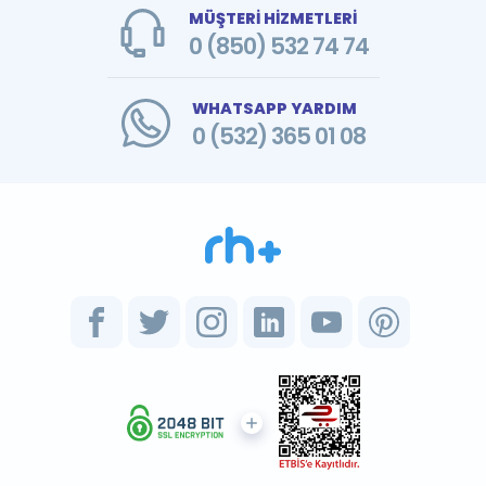
MÜŞTERİ HİZMETLERİ
0 (850) 532 74 74
WHATSAPP YARDIM
0 (532) 365 01 08