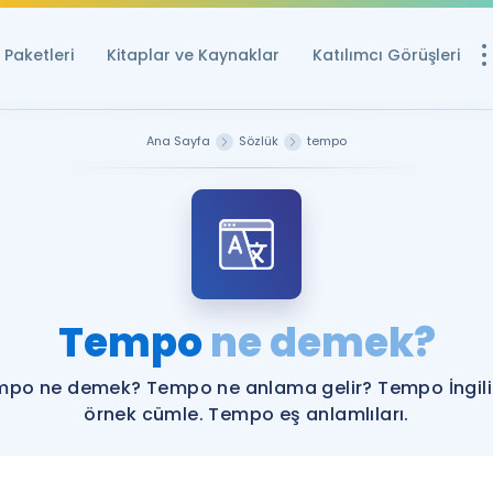
Paketleri
Kitaplar ve Kaynaklar
Katılımcı Görüşleri
Ücretsiz Kayna
Ana Sayfa
Sözlük
tempo
YDS ve YÖKDİL içi
Sözlük
İngilizce Sınavları
Puan Hesapla
Tempo
ne demek?
YDS ve YÖKDİL P
Remz
Rehberlik Aracı
po ne demek? Tempo ne anlama gelir? Tempo İngil
YDS ve YÖKDİL'e H
örnek cümle. Tempo eş anlamlıları.
ÖSYM Sınav Ta
Tüm ÖSYM Sınavl