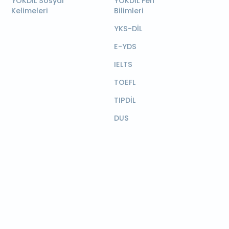
YÖKDİL Sosyal
YÖKDİL Fen
Kelimeleri
Bilimleri
YKS-DİL
E-YDS
IELTS
TOEFL
TIPDİL
DUS