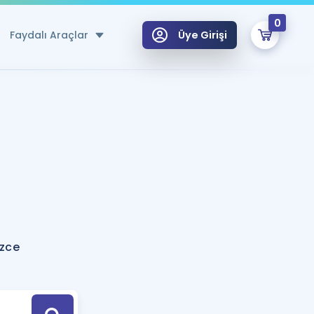
0
Faydalı Araçlar
Üye Girişi
klar
n Ücretsiz Kaynaklar
 için Özel Sözlük
Sepetin Şu An Boş.
ma
uan Hesaplama Aracı
i Hoca ile seni sınava hazırlayacak onlarca eğitim seni bekliyor!
Şifremi Hatırlamıyorum
GİRİŞ YAP
izce
azırlananlar için Öneriler
kvimi
ÜYE DEĞİLİM
arı Tek Takvimde