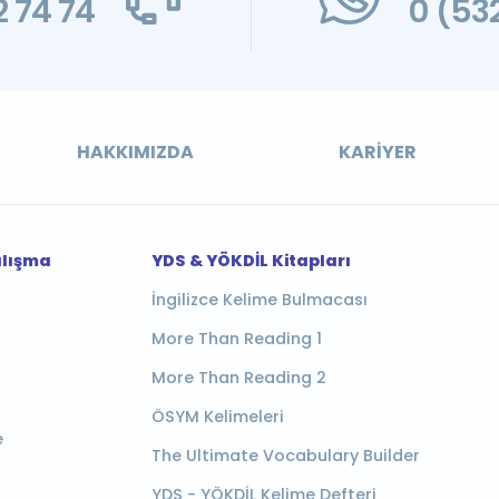
 74 74
0 (53
HAKKIMIZDA
KARIYER
alışma
YDS & YÖKDİL Kitapları
İngilizce Kelime Bulmacası
More Than Reading 1
More Than Reading 2
ÖSYM Kelimeleri
e
The Ultimate Vocabulary Builder
YDS - YÖKDİL Kelime Defteri