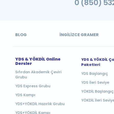
0 (850) 532
BLOG
İNGILIZCE GRAMER
YDS & YÖKDİL Online
YDS & YÖKDİL Ç
Dersler
Paketleri
Sıfırdan Akademik Çeviri
YDS Başlangıç
Grubu
YDS İleri Seviye
YDS Express Grubu
YÖKDİL Başlangıç
YDS Kampı
YÖKDİL İleri Seviy
YDS+YÖKDİL Hazırlık Grubu
YDS+YÖKDİL Kampı