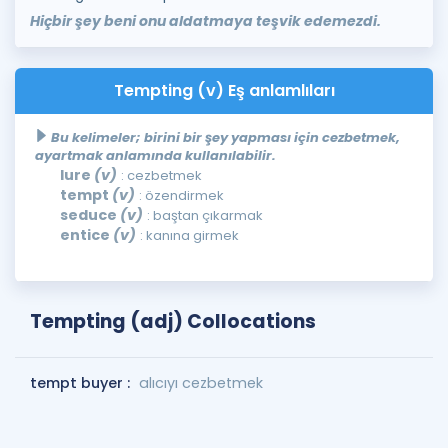
Hiçbir şey beni onu aldatmaya teşvik edemezdi.
Tempting (v) Eş anlamlıları
Bu kelimeler; birini bir şey yapması için cezbetmek,
ayartmak anlamında kullanılabilir.
lure
(v)
: cezbetmek
tempt
(v)
: özendirmek
seduce
(v)
: baştan çıkarmak
entice
(v)
: kanına girmek
Tempting (adj) Collocations
tempt buyer :
alıcıyı cezbetmek