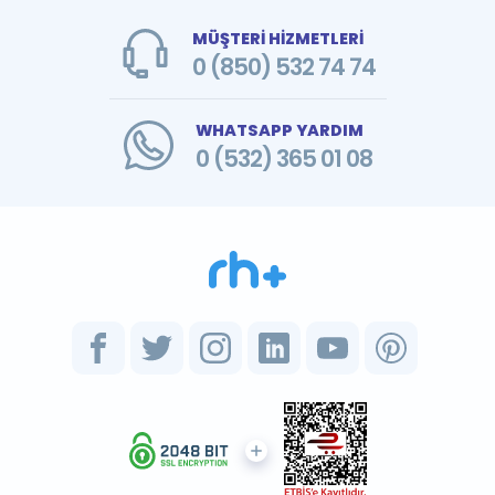
MÜŞTERİ HİZMETLERİ
0 (850) 532 74 74
WHATSAPP YARDIM
0 (532) 365 01 08