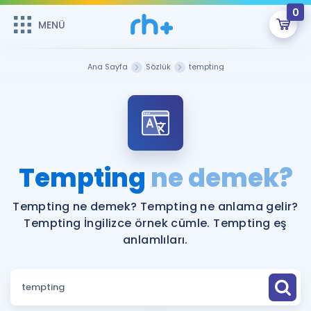
0
MENÜ
MENÜ
Üye Girişi
Ana Sayfa
Sözlük
tempting
Online Dersler
Sepetin Şu An Boş.
Çalışma Paketleri
Remzi Hoca ile seni sınava hazırlayacak onlarca eğitim seni
bekliyor!
Kitaplar ve Kaynaklar
GİRİŞ YAP
Tempting
ne demek?
Katılımcı Görüşleri
Şifremi Hatırlamıyorum
Tempting ne demek? Tempting ne anlama gelir?
Tempting İngilizce örnek cümle. Tempting eş
ÜYE DEĞİLİM
Faydalı Araçlar
anlamlıları.
Ücretsiz Kaynaklar
Blog
İngilizce Gramer
Hakkımızda
Kariyer
Sözlük
Soru & Cevap
İletişim