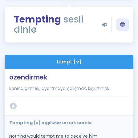
Puan Hesaplama
Tempting
sesli
Rehberlik Aracı
dinle
ÖSYM Sınav Takvimi
Kampanyalar
Blog
tempt (v)
İngilizce Gramer
özendirmek
kanına girmek, ayartmaya çalışmak, kışkırtmak
Tempting (v) ingilizce örnek cümle
Nothing would tempt me to deceive him.