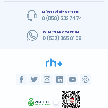
MÜŞTERİ HİZMETLERİ
0 (850) 532 74 74
WHATSAPP YARDIM
0 (532) 365 01 08