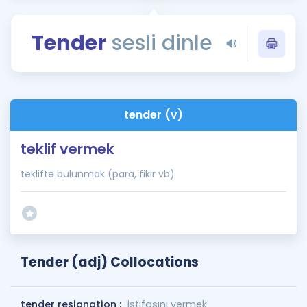
Puan Hesaplama
Tender
sesli dinle
Rehberlik Aracı
ÖSYM Sınav Takvimi
Kampanyalar
tender (v)
Blog
teklif vermek
İngilizce Gramer
teklifte bulunmak (para, fikir vb)
Tender (adj) Collocations
tender resignation :
istifasını vermek