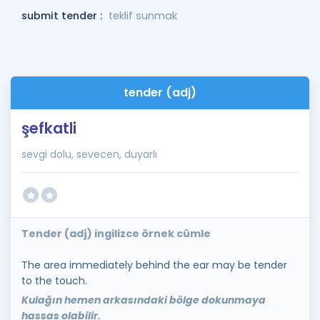
submit tender :
teklif sunmak
tender (adj)
şefkatli
sevgi dolu, sevecen, duyarlı
Tender (adj) ingilizce örnek cümle
The area immediately behind the ear may be tender
to the touch.
Kulağın hemen arkasındaki bölge dokunmaya
hassas olabilir.