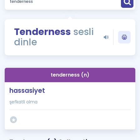
Puan Hesaplama
Rehberlik Aracı
Tenderness
sesli
ÖSYM Sınav Takvimi
dinle
Kampanyalar
Blog
tenderness (n)
İngilizce Gramer
hassasiyet
şefkatli olma