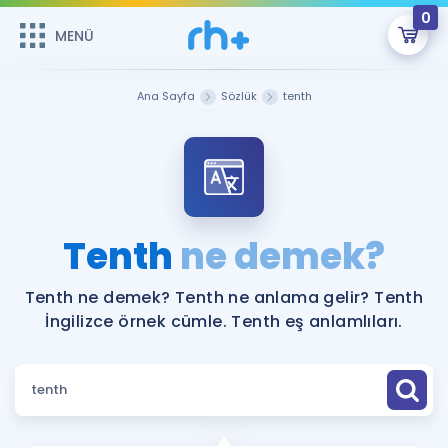
0
MENÜ
MENÜ
Üye Girişi
Ana Sayfa
Sözlük
tenth
Online Dersler
Sepetin Şu An Boş.
Çalışma Paketleri
Remzi Hoca ile seni sınava hazırlayacak onlarca eğitim seni
bekliyor!
Kitaplar ve Kaynaklar
GİRİŞ YAP
Tenth
ne demek?
Katılımcı Görüşleri
Şifremi Hatırlamıyorum
Tenth ne demek? Tenth ne anlama gelir? Tenth
İngilizce örnek cümle. Tenth eş anlamlıları.
ÜYE DEĞİLİM
Faydalı Araçlar
Ücretsiz Kaynaklar
Blog
İngilizce Gramer
Hakkımızda
Kariyer
Sözlük
Soru & Cevap
İletişim