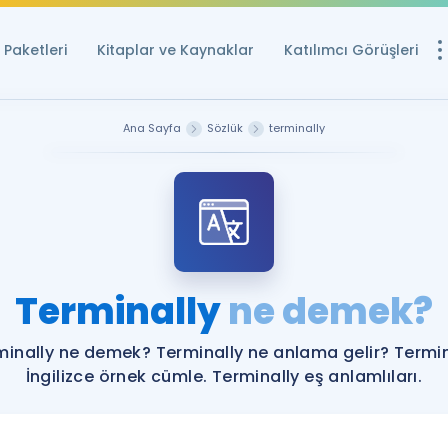
Paketleri
Kitaplar ve Kaynaklar
Katılımcı Görüşleri
Ücretsiz Kayna
Ana Sayfa
Sözlük
terminally
YDS ve YÖKDİL içi
Sözlük
İngilizce Sınavları
Puan Hesapla
Terminally
ne demek?
YDS ve YÖKDİL P
Remz
Rehberlik Aracı
minally ne demek? Terminally ne anlama gelir? Termin
YDS ve YÖKDİL'e H
İngilizce örnek cümle. Terminally eş anlamlıları.
ÖSYM Sınav Ta
Tüm ÖSYM Sınavl