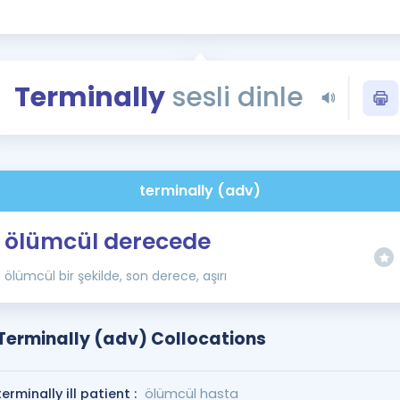
Kampanyalar
Eğitim ve Kitaplar
Blog
Terminally
sesli dinle
YDS - YÖKDİL Tüm S
İngilizce Gram
İngilizce Gramer
terminally (adv)
ölümcül derecede
ölümcül bir şekilde, son derece, aşırı
Terminally (adv) Collocations
terminally ill patient :
ölümcül hasta