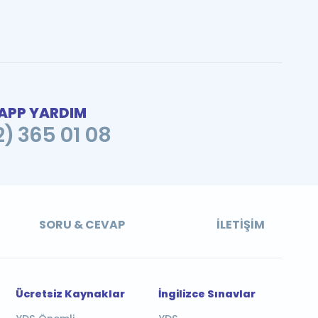
PP YARDIM
2) 365 01 08
SORU & CEVAP
İLETIŞIM
Ücretsiz Kaynaklar
İngilizce Sınavlar