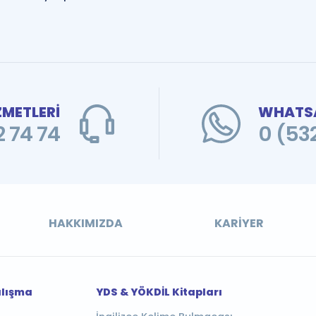
ZMETLERİ
WHATSA
 74 74
0 (53
HAKKIMIZDA
KARIYER
alışma
YDS & YÖKDİL Kitapları