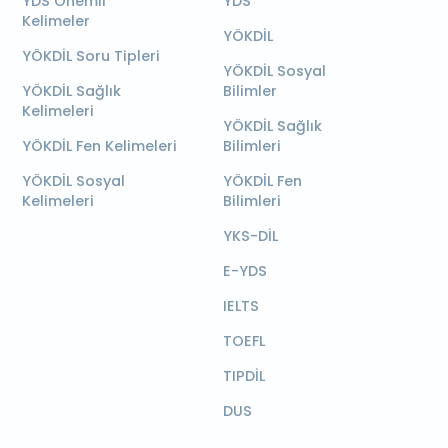
YDS Önemli
YDS
Kelimeler
YÖKDİL
YÖKDİL Soru Tipleri
YÖKDİL Sosyal
YÖKDİL Sağlık
Bilimler
Kelimeleri
YÖKDİL Sağlık
YÖKDİL Fen Kelimeleri
Bilimleri
YÖKDİL Sosyal
YÖKDİL Fen
Kelimeleri
Bilimleri
YKS-DİL
E-YDS
IELTS
TOEFL
TIPDİL
DUS