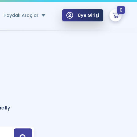
0
Faydalı Araçlar
Üye Girişi
klar
n Ücretsiz Kaynaklar
 için Özel Sözlük
Sepetin Şu An Boş.
ma
uan Hesaplama Aracı
i Hoca ile seni sınava hazırlayacak onlarca eğitim seni bekliyor!
Şifremi Hatırlamıyorum
GİRİŞ YAP
ally
azırlananlar için Öneriler
kvimi
ÜYE DEĞİLİM
arı Tek Takvimde