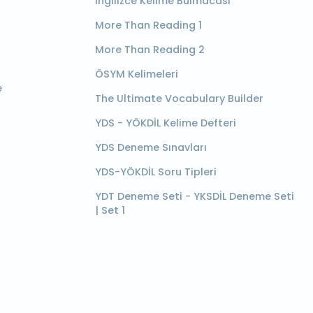
İngilizce Kelime Bulmacası
More Than Reading 1
More Than Reading 2
ÖSYM Kelimeleri
e
The Ultimate Vocabulary Builder
YDS - YÖKDİL Kelime Defteri
YDS Deneme Sınavları
YDS-YÖKDİL Soru Tipleri
YDT Deneme Seti - YKSDİL Deneme Seti
| Set 1