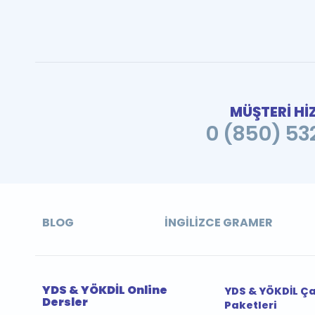
MÜŞTERİ Hİ
0 (850) 532
BLOG
İNGILIZCE GRAMER
YDS & YÖKDİL Online
YDS & YÖKDİL Ç
Dersler
Paketleri