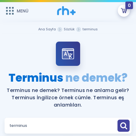
0
MENÜ
MENÜ
Üye Girişi
Ana Sayfa
Sözlük
terminus
Online Dersler
Sepetin Şu An Boş.
Çalışma Paketleri
Remzi Hoca ile seni sınava hazırlayacak onlarca eğitim seni
bekliyor!
Kitaplar ve Kaynaklar
GİRİŞ YAP
Terminus
ne demek?
Katılımcı Görüşleri
Şifremi Hatırlamıyorum
Terminus ne demek? Terminus ne anlama gelir?
Terminus İngilizce örnek cümle. Terminus eş
ÜYE DEĞİLİM
Faydalı Araçlar
anlamlıları.
Ücretsiz Kaynaklar
Blog
İngilizce Gramer
Hakkımızda
Kariyer
Sözlük
Soru & Cevap
İletişim