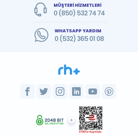
MÜŞTERİ HİZMETLERİ
0 (850) 532 74 74
WHATSAPP YARDIM
0 (532) 365 01 08