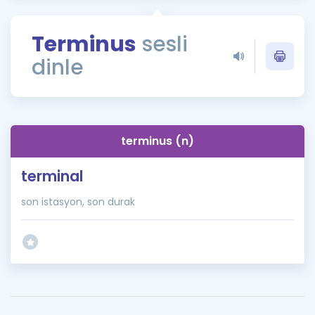
Puan Hesaplama
Terminus
sesli
Rehberlik Aracı
dinle
ÖSYM Sınav Takvimi
Kampanyalar
Blog
terminus (n)
İngilizce Gramer
terminal
son istasyon, son durak