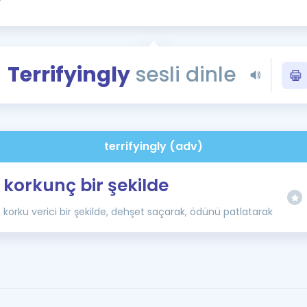
Kampanyalar
Eğitim ve Kitaplar
Blog
Terrifyingly
sesli dinle
YDS - YÖKDİL Tüm S
İngilizce Gram
İngilizce Gramer
terrifyingly (adv)
korkunç bir şekilde
korku verici bir şekilde, dehşet saçarak, ödünü patlatarak