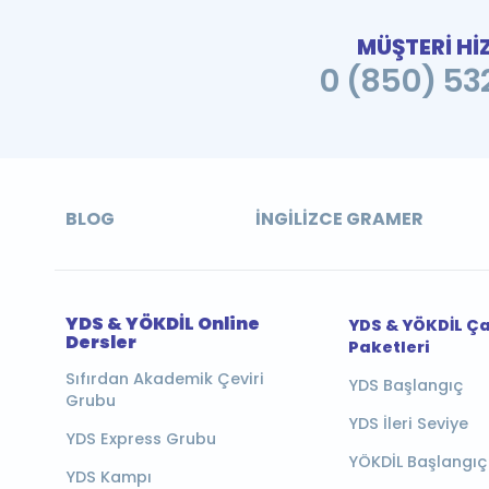
MÜŞTERİ Hİ
0 (850) 532
BLOG
İNGILIZCE GRAMER
YDS & YÖKDİL Online
YDS & YÖKDİL Ç
Dersler
Paketleri
Sıfırdan Akademik Çeviri
YDS Başlangıç
Grubu
YDS İleri Seviye
YDS Express Grubu
YÖKDİL Başlangıç
YDS Kampı