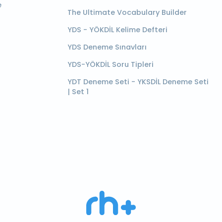
e
The Ultimate Vocabulary Builder
YDS - YÖKDİL Kelime Defteri
YDS Deneme Sınavları
YDS-YÖKDİL Soru Tipleri
YDT Deneme Seti - YKSDİL Deneme Seti
| Set 1