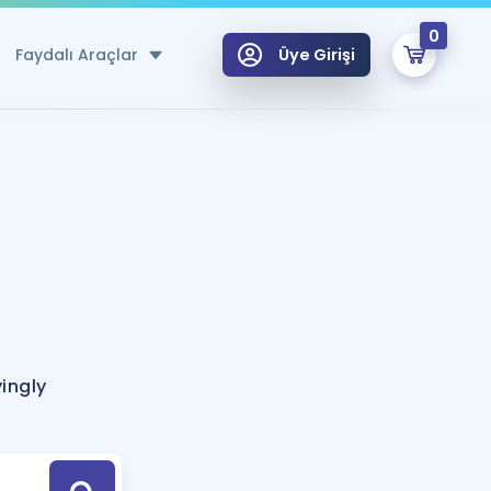
0
Faydalı Araçlar
Üye Girişi
klar
n Ücretsiz Kaynaklar
 için Özel Sözlük
Sepetin Şu An Boş.
ma
uan Hesaplama Aracı
i Hoca ile seni sınava hazırlayacak onlarca eğitim seni bekliyor!
Şifremi Hatırlamıyorum
GİRİŞ YAP
yingly
azırlananlar için Öneriler
kvimi
ÜYE DEĞİLİM
arı Tek Takvimde