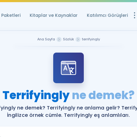
Paketleri
Kitaplar ve Kaynaklar
Katılımcı Görüşleri
Ücretsiz Kayna
Ana Sayfa
Sözlük
terrifyingly
YDS ve YÖKDİL içi
Sözlük
İngilizce Sınavları
Puan Hesapla
Terrifyingly
ne demek?
YDS ve YÖKDİL P
Remz
Rehberlik Aracı
fyingly ne demek? Terrifyingly ne anlama gelir? Terrif
YDS ve YÖKDİL'e H
İngilizce örnek cümle. Terrifyingly eş anlamlıları.
ÖSYM Sınav Ta
Tüm ÖSYM Sınavl