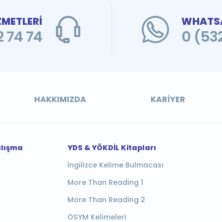
ZMETLERİ
WHATSA
 74 74
0 (53
HAKKIMIZDA
KARIYER
alışma
YDS & YÖKDİL Kitapları
İngilizce Kelime Bulmacası
More Than Reading 1
More Than Reading 2
ÖSYM Kelimeleri