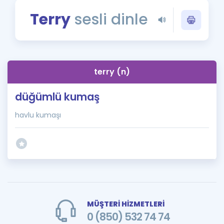
Puan Hesaplama
Terry
sesli dinle
Rehberlik Aracı
ÖSYM Sınav Takvimi
terry (n)
Kampanyalar
düğümlü kumaş
Blog
havlu kumaşı
İngilizce Gramer
MÜŞTERİ HİZMETLERİ
0 (850) 532 74 74