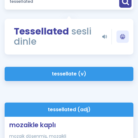
Puan Hesaplama
Rehberlik Aracı
Tessellated
sesli
ÖSYM Sınav Takvimi
dinle
Kampanyalar
Blog
tessellate (v)
İngilizce Gramer
tessellated (adj)
mozaikle kaplı
mozaik döşenmiş, mozaikli