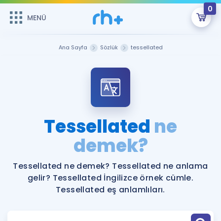
0
MENÜ
MENÜ
Üye Girişi
Ana Sayfa
Sözlük
tessellated
Online Dersler
Sepetin Şu An Boş.
Çalışma Paketleri
Remzi Hoca ile seni sınava hazırlayacak onlarca eğitim seni
bekliyor!
Kitaplar ve Kaynaklar
GİRİŞ YAP
Tessellated
ne
Katılımcı Görüşleri
demek?
Şifremi Hatırlamıyorum
ÜYE DEĞİLİM
Faydalı Araçlar
Tessellated ne demek? Tessellated ne anlama
gelir? Tessellated İngilizce örnek cümle.
Ücretsiz Kaynaklar
Blog
İngilizce Gramer
Tessellated eş anlamlıları.
Hakkımızda
Kariyer
Sözlük
Soru & Cevap
İletişim