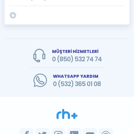
MÜŞTERİ HİZMETLERİ
0 (850) 532 74 74
WHATSAPP YARDIM
0 (532) 365 01 08