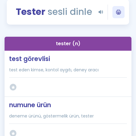
Puan Hesaplama
Tester
sesli dinle
Rehberlik Aracı
ÖSYM Sınav Takvimi
tester (n)
Kampanyalar
test görevlisi
Blog
test eden kimse, kontol aygıtı, deney aracı
İngilizce Gramer
numune ürün
deneme ürünü, göstermelik ürün, tester