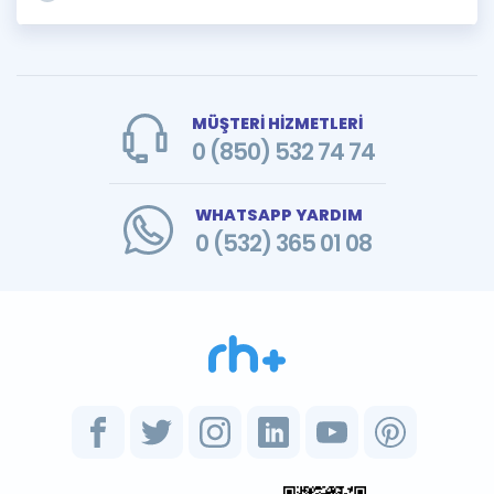
MÜŞTERİ HİZMETLERİ
0 (850) 532 74 74
WHATSAPP YARDIM
0 (532) 365 01 08