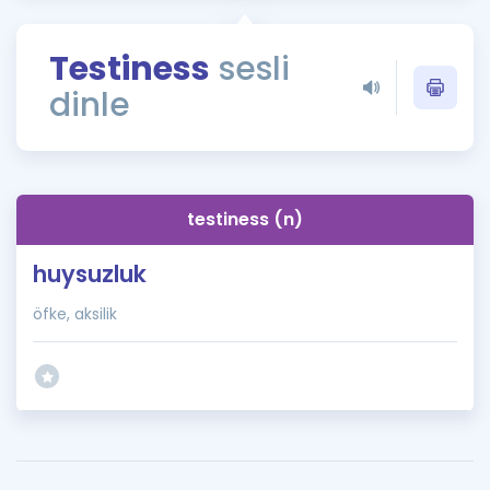
Puan Hesaplama
Testiness
sesli
Rehberlik Aracı
dinle
ÖSYM Sınav Takvimi
Kampanyalar
Blog
testiness (n)
İngilizce Gramer
huysuzluk
öfke, aksilik