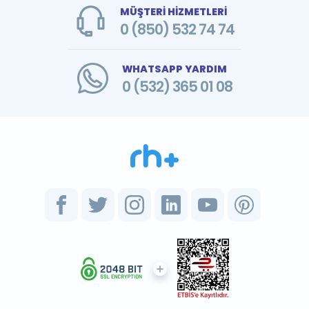
MÜŞTERİ HİZMETLERİ
0 (850) 532 74 74
WHATSAPP YARDIM
0 (532) 365 01 08