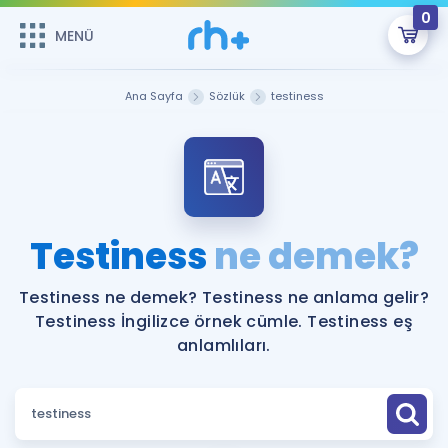
0
MENÜ
MENÜ
Üye Girişi
Ana Sayfa
Sözlük
testiness
Online Dersler
Sepetin Şu An Boş.
Çalışma Paketleri
Remzi Hoca ile seni sınava hazırlayacak onlarca eğitim seni
bekliyor!
Kitaplar ve Kaynaklar
GİRİŞ YAP
Testiness
ne demek?
Katılımcı Görüşleri
Şifremi Hatırlamıyorum
Testiness ne demek? Testiness ne anlama gelir?
Testiness İngilizce örnek cümle. Testiness eş
ÜYE DEĞİLİM
Faydalı Araçlar
anlamlıları.
Ücretsiz Kaynaklar
Blog
İngilizce Gramer
Hakkımızda
Kariyer
Sözlük
Soru & Cevap
İletişim