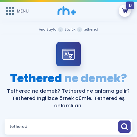
0
MENÜ
MENÜ
Üye Girişi
Ana Sayfa
Sözlük
tethered
Online Dersler
Sepetin Şu An Boş.
Çalışma Paketleri
Remzi Hoca ile seni sınava hazırlayacak onlarca eğitim seni
bekliyor!
Kitaplar ve Kaynaklar
GİRİŞ YAP
Tethered
ne demek?
Katılımcı Görüşleri
Şifremi Hatırlamıyorum
Tethered ne demek? Tethered ne anlama gelir?
Tethered İngilizce örnek cümle. Tethered eş
ÜYE DEĞİLİM
Faydalı Araçlar
anlamlıları.
Ücretsiz Kaynaklar
Blog
İngilizce Gramer
Hakkımızda
Kariyer
Sözlük
Soru & Cevap
İletişim