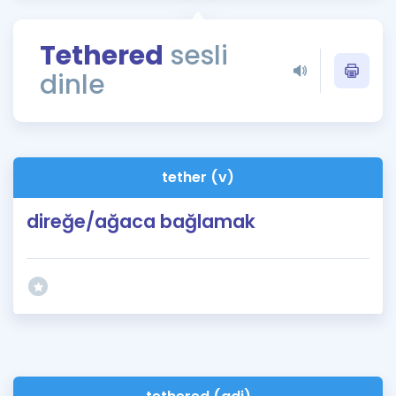
Puan Hesaplama
Tethered
sesli
Rehberlik Aracı
dinle
ÖSYM Sınav Takvimi
Kampanyalar
Blog
tether (v)
İngilizce Gramer
direğe/ağaca bağlamak