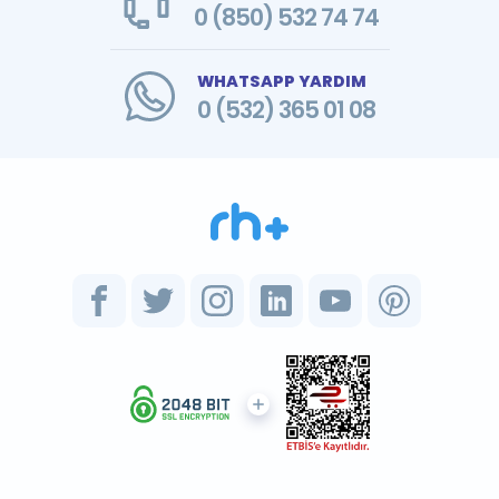
0 (850) 532 74 74
WHATSAPP YARDIM
0 (532) 365 01 08