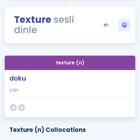
Puan Hesaplama
Texture
sesli
Rehberlik Aracı
dinle
ÖSYM Sınav Takvimi
Kampanyalar
Blog
texture (n)
İngilizce Gramer
doku
yapı
Texture (n) Collocations