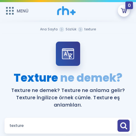
0
MENÜ
MENÜ
Üye Girişi
Ana Sayfa
Sözlük
texture
Online Dersler
Sepetin Şu An Boş.
Çalışma Paketleri
Remzi Hoca ile seni sınava hazırlayacak onlarca eğitim seni
bekliyor!
Kitaplar ve Kaynaklar
GİRİŞ YAP
Texture
ne demek?
Katılımcı Görüşleri
Şifremi Hatırlamıyorum
Texture ne demek? Texture ne anlama gelir?
Texture İngilizce örnek cümle. Texture eş
ÜYE DEĞİLİM
Faydalı Araçlar
anlamlıları.
Ücretsiz Kaynaklar
Blog
İngilizce Gramer
Hakkımızda
Kariyer
Sözlük
Soru & Cevap
İletişim