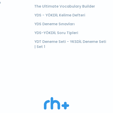
e
The Ultimate Vocabulary Builder
YDS - YÖKDİL Kelime Defteri
YDS Deneme Sınavları
YDS-YÖKDİL Soru Tipleri
YDT Deneme Seti - YKSDİL Deneme Seti
| Set 1