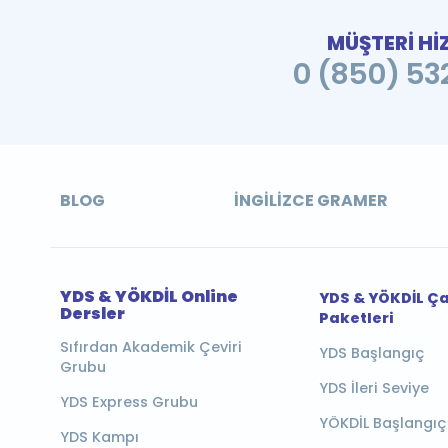
MÜŞTERİ Hİ
0 (850) 532
BLOG
İNGILIZCE GRAMER
YDS & YÖKDİL Online
YDS & YÖKDİL Ç
Dersler
Paketleri
Sıfırdan Akademik Çeviri
YDS Başlangıç
Grubu
YDS İleri Seviye
YDS Express Grubu
YÖKDİL Başlangıç
YDS Kampı