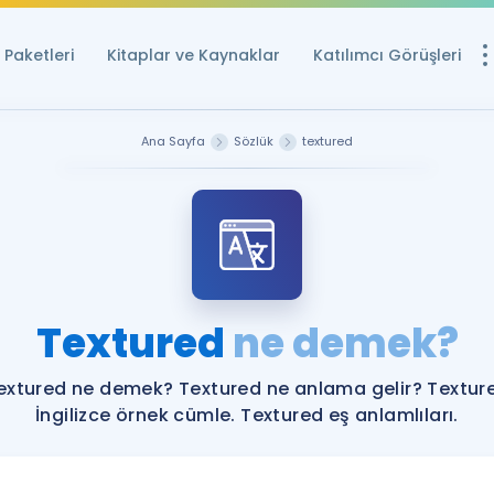
Paketleri
Kitaplar ve Kaynaklar
Katılımcı Görüşleri
Ücretsiz Kayna
Ana Sayfa
Sözlük
textured
YDS ve YÖKDİL içi
Sözlük
İngilizce Sınavları
Puan Hesapla
Textured
ne demek?
YDS ve YÖKDİL P
Remz
Rehberlik Aracı
extured ne demek? Textured ne anlama gelir? Textur
YDS ve YÖKDİL'e H
İngilizce örnek cümle. Textured eş anlamlıları.
ÖSYM Sınav Ta
Tüm ÖSYM Sınavl