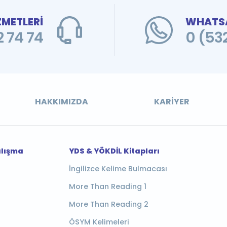
ZMETLERİ
WHATSA
 74 74
0 (53
HAKKIMIZDA
KARIYER
alışma
YDS & YÖKDİL Kitapları
İngilizce Kelime Bulmacası
More Than Reading 1
More Than Reading 2
ÖSYM Kelimeleri