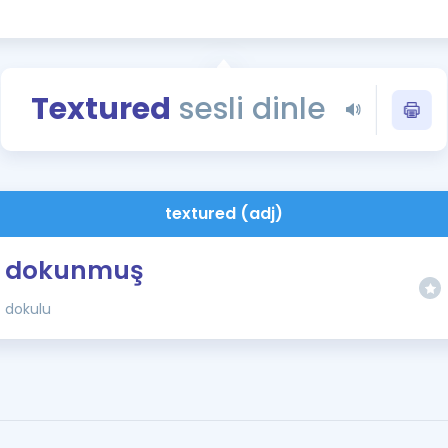
Kampanyalar
Eğitim ve Kitaplar
Blog
Textured
sesli dinle
YDS - YÖKDİL Tüm S
İngilizce Gram
İngilizce Gramer
textured (adj)
dokunmuş
dokulu