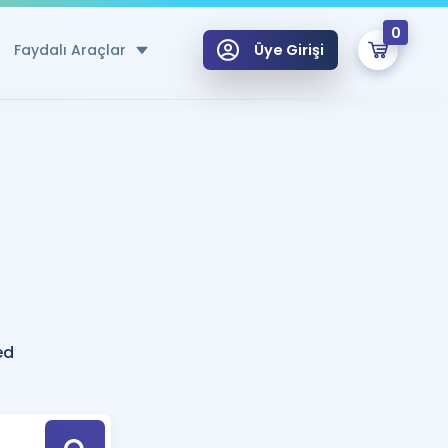
0
Faydalı Araçlar
Üye Girişi
klar
n Ücretsiz Kaynaklar
 için Özel Sözlük
Sepetin Şu An Boş.
ma
uan Hesaplama Aracı
i Hoca ile seni sınava hazırlayacak onlarca eğitim seni bekliyor!
Şifremi Hatırlamıyorum
GİRİŞ YAP
ed
azırlananlar için Öneriler
kvimi
ÜYE DEĞİLİM
arı Tek Takvimde