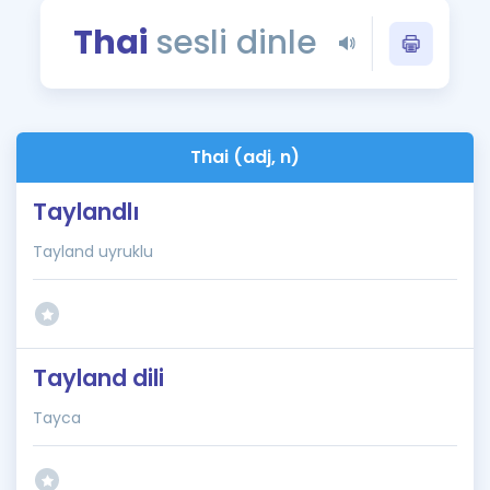
Puan Hesaplama
Thai
sesli dinle
Rehberlik Aracı
ÖSYM Sınav Takvimi
Thai (adj, n)
Kampanyalar
Taylandlı
Blog
Tayland uyruklu
İngilizce Gramer
Tayland dili
Tayca