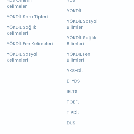
YDS Önemli
YDS
Kelimeler
YÖKDİL
YÖKDİL Soru Tipleri
YÖKDİL Sosyal
YÖKDİL Sağlık
Bilimler
Kelimeleri
YÖKDİL Sağlık
YÖKDİL Fen Kelimeleri
Bilimleri
YÖKDİL Sosyal
YÖKDİL Fen
Kelimeleri
Bilimleri
YKS-DİL
E-YDS
IELTS
TOEFL
TIPDİL
DUS