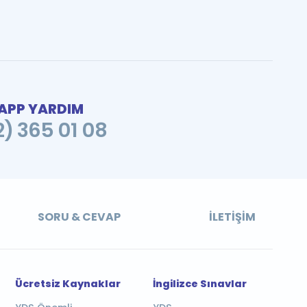
PP YARDIM
2) 365 01 08
SORU & CEVAP
İLETIŞIM
Ücretsiz Kaynaklar
İngilizce Sınavlar