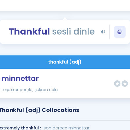
Kampanyalar
Eğitim ve Kitaplar
Blog
Thankful
sesli dinle
YDS - YÖKDİL Tüm S
İngilizce Gram
İngilizce Gramer
thankful (adj)
minnettar
teşekkür borçlu, şükran dolu
Thankful (adj) Collocations
extremely thankful :
son derece minnettar