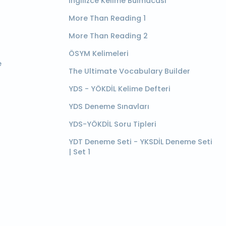
İngilizce Kelime Bulmacası
More Than Reading 1
More Than Reading 2
ÖSYM Kelimeleri
e
The Ultimate Vocabulary Builder
YDS - YÖKDİL Kelime Defteri
YDS Deneme Sınavları
YDS-YÖKDİL Soru Tipleri
YDT Deneme Seti - YKSDİL Deneme Seti
| Set 1