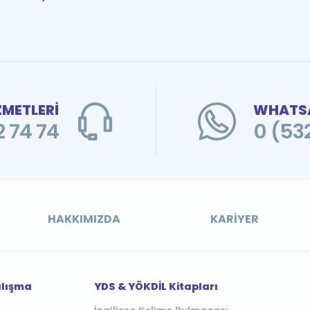
ZMETLERİ
WHATSA
 74 74
0 (53
HAKKIMIZDA
KARIYER
alışma
YDS & YÖKDİL Kitapları