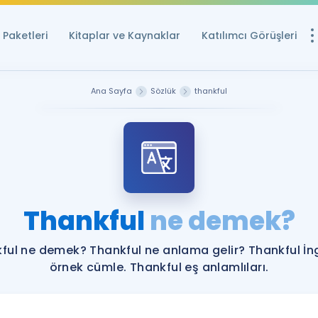
Paketleri
Kitaplar ve Kaynaklar
Katılımcı Görüşleri
Ücretsiz Kayna
Ana Sayfa
Sözlük
thankful
YDS ve YÖKDİL içi
Sözlük
İngilizce Sınavları
Puan Hesapla
Thankful
ne demek?
YDS ve YÖKDİL P
Remz
Rehberlik Aracı
ful ne demek? Thankful ne anlama gelir? Thankful İng
YDS ve YÖKDİL'e H
örnek cümle. Thankful eş anlamlıları.
ÖSYM Sınav Ta
Tüm ÖSYM Sınavl