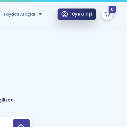
0
Faydalı Araçlar
Üye Girişi
klar
n Ücretsiz Kaynaklar
 için Özel Sözlük
Sepetin Şu An Boş.
ma
uan Hesaplama Aracı
i Hoca ile seni sınava hazırlayacak onlarca eğitim seni bekliyor!
Şifremi Hatırlamıyorum
GİRİŞ YAP
ilizce
azırlananlar için Öneriler
kvimi
ÜYE DEĞİLİM
arı Tek Takvimde