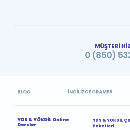
MÜŞTERİ Hİ
0 (850) 532
BLOG
İNGILIZCE GRAMER
YDS & YÖKDİL Online
YDS & YÖKDİL Ç
Dersler
Paketleri