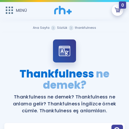
0
MENÜ
MENÜ
Üye Girişi
Ana Sayfa
Sözlük
thankfulness
Online Dersler
Sepetin Şu An Boş.
Çalışma Paketleri
Remzi Hoca ile seni sınava hazırlayacak onlarca eğitim seni
bekliyor!
Kitaplar ve Kaynaklar
GİRİŞ YAP
Thankfulness
ne
Katılımcı Görüşleri
demek?
Şifremi Hatırlamıyorum
ÜYE DEĞİLİM
Faydalı Araçlar
Thankfulness ne demek? Thankfulness ne
anlama gelir? Thankfulness İngilizce örnek
Ücretsiz Kaynaklar
Blog
İngilizce Gramer
cümle. Thankfulness eş anlamlıları.
Hakkımızda
Kariyer
Sözlük
Soru & Cevap
İletişim