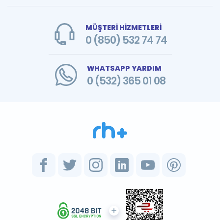
MÜŞTERİ HİZMETLERİ
0 (850) 532 74 74
WHATSAPP YARDIM
0 (532) 365 01 08