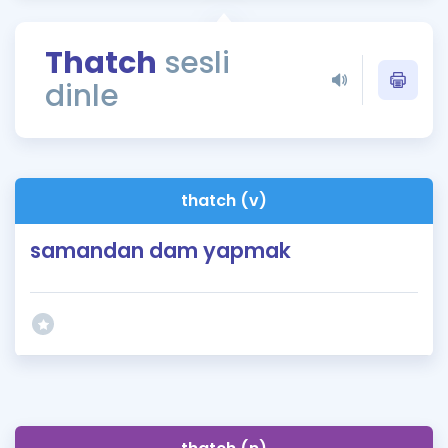
Puan Hesaplama
Thatch
sesli
Rehberlik Aracı
dinle
ÖSYM Sınav Takvimi
Kampanyalar
Blog
thatch (v)
İngilizce Gramer
samandan dam yapmak