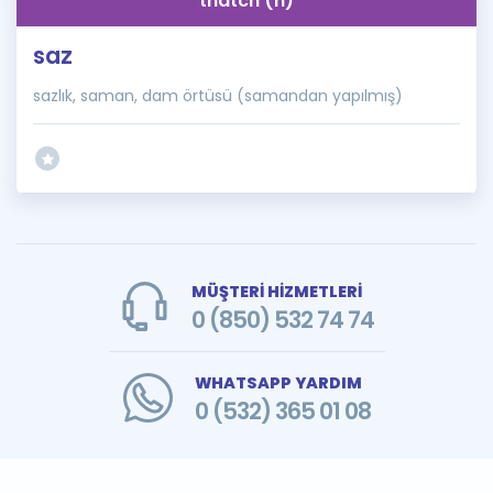
thatch (n)
saz
sazlık, saman, dam örtüsü (samandan yapılmış)
MÜŞTERİ HİZMETLERİ
0 (850) 532 74 74
WHATSAPP YARDIM
0 (532) 365 01 08