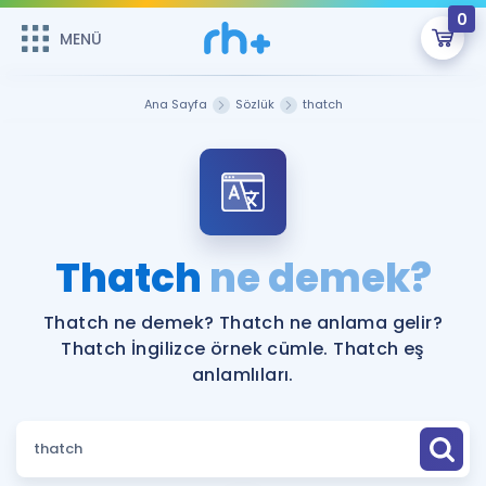
0
MENÜ
MENÜ
Üye Girişi
Ana Sayfa
Sözlük
thatch
Online Dersler
Sepetin Şu An Boş.
Çalışma Paketleri
Remzi Hoca ile seni sınava hazırlayacak onlarca eğitim seni
bekliyor!
Kitaplar ve Kaynaklar
GİRİŞ YAP
Thatch
ne demek?
Katılımcı Görüşleri
Şifremi Hatırlamıyorum
Thatch ne demek? Thatch ne anlama gelir?
Thatch İngilizce örnek cümle. Thatch eş
ÜYE DEĞİLİM
Faydalı Araçlar
anlamlıları.
Ücretsiz Kaynaklar
Blog
İngilizce Gramer
Hakkımızda
Kariyer
Sözlük
Soru & Cevap
İletişim